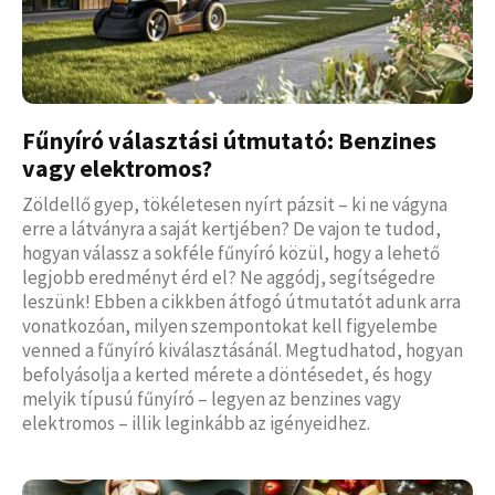
Fűnyíró választási útmutató: Benzines
vagy elektromos?
Zöldellő gyep, tökéletesen nyírt pázsit – ki ne vágyna
erre a látványra a saját kertjében? De vajon te tudod,
hogyan válassz a sokféle fűnyíró közül, hogy a lehető
legjobb eredményt érd el? Ne aggódj, segítségedre
leszünk! Ebben a cikkben átfogó útmutatót adunk arra
vonatkozóan, milyen szempontokat kell figyelembe
venned a fűnyíró kiválasztásánál. Megtudhatod, hogyan
befolyásolja a kerted mérete a döntésedet, és hogy
melyik típusú fűnyíró – legyen az benzines vagy
elektromos – illik leginkább az igényeidhez.