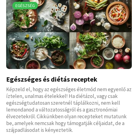
EGÉSZSÉG
Egészséges és diétás receptek
Képzeld el, hogy az egészséges életmód nem egyenlő az
íztelen, unalmas ételekkel! Ha diétázol, vagy csak
egészségtudatosan szeretnél táplálkozni, nem kell
lemondanod a változatosságról és a gasztronómiai
élvezetekről. Cikkünkben olyan recepteket mutatunk
be, amelyek nemcsak hogy támogatják céljaidat, de a
szájpadlásodat is kényeztetik.