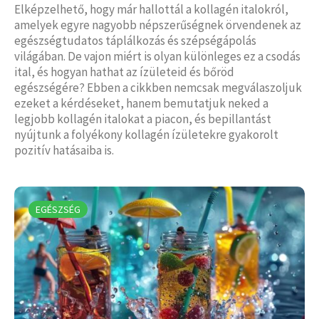
Elképzelhető, hogy már hallottál a kollagén italokról,
amelyek egyre nagyobb népszerűségnek örvendenek az
egészségtudatos táplálkozás és szépségápolás
világában. De vajon miért is olyan különleges ez a csodás
ital, és hogyan hathat az ízületeid és bőröd
egészségére? Ebben a cikkben nemcsak megválaszoljuk
ezeket a kérdéseket, hanem bemutatjuk neked a
legjobb kollagén italokat a piacon, és bepillantást
nyújtunk a folyékony kollagén ízületekre gyakorolt
pozitív hatásaiba is.
EGÉSZSÉG