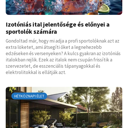
Izotóniás ital jelentősége és előnyei a
sportolók számára
Gondoltad már, hogy mi adja a profi sportolóknak azt az
extra löketet, ami átsegíti őket a legnehezebb
edzéseken és versenyeken? A kulcs gyakran az izotóniás
italokban rejlik. Ezek az italok nem csupán frissítik a
szervezetet, de esszenciális tápanyagokkal és
elektrolitokkal is ellátják azt.
HÉTKÖZNAPI ÉLET