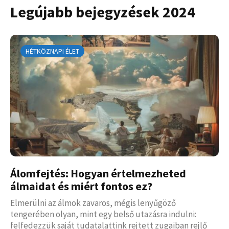
Legújabb bejegyzések 2024
HÉTKÖZNAPI ÉLET
Álomfejtés: Hogyan értelmezheted
álmaidat és miért fontos ez?
Elmerülni az álmok zavaros, mégis lenyűgöző
tengerében olyan, mint egy belső utazásra indulni:
felfedezzük saját tudatalattink rejtett zugaiban rejlő