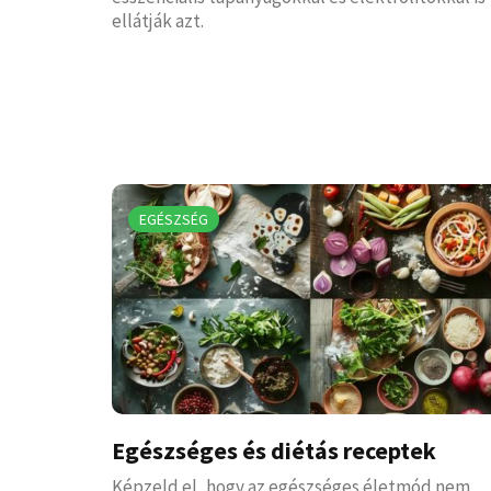
ellátják azt.
EGÉSZSÉG
Egészséges és diétás receptek
Képzeld el, hogy az egészséges életmód nem