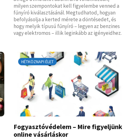
milyen szempontokat kell figyelembe venned a
fűnyíró kiválasztásánál. Megtudhatod, hogyan
befolyásolja a kerted mérete a döntésedet, és
hogy melyik típusú fűnyíró – legyen az benzines
vagy elektromos – illik leginkább az igényeidhez.
HÉTKÖZNAPI ÉLET
Fogyasztóvédelem – Mire figyeljünk
online vásárláskor