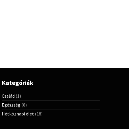
Kategóriák
Család
(1)
Egészség
(8)
Hétköznapi élet
(18)