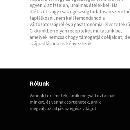
egyenlő az íztelen, unalmas ételekkel! Ha
diétázol, vagy csak egészségtudatosan szeretné
táplálkozni, nem kell lemondanod a
változatosságról és a gasztronómiai élvezetekrő
Cikkünkben olyan recepteket mutatunk be,
amelyek nemcsak hogy támogatják céljaidat, de
szájpadlásodat is kényeztetik.
Rólunk
Vannak történetek, amik megváltoztatnak
minket, és vannak történetek, amik
megváltoztatják az egész világot.