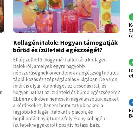
K
t
í
Kollagén italok: Hogyan támogatják
bőröd és ízületeid egészségét?
Elképzelhető, hogy már hallottál a kollagén
italokról, amelyek egyre nagyobb
I
népszerűségnek örvendenek az egészségtudatos
e
táplálkozás és szépségápolás világában. De vajon
miért is olyan különleges ez a csodás ital, és
ni
hogyan hathat az ízületeid és bőröd egészségére?
Ebben a cikkben nemcsak megválaszoljuk ezeket
a kérdéseket, hanem bemutatjuk neked a
F
legjobb kollagén italokat a piacon, és
B
bepillantást nyújtunk a folyékony kollagén
ízületekre gyakorolt pozitív hatásaiba is.