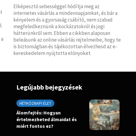
Elképesztő sebességgel hódítja meg az
l
internetes vásárlás a mindennapjainkat, és bár a
kényelem és a gyorsaság csábító, nem szabad
l.
megfeledkeznünk a kockázatokról és jogi
hátterünkről sem. Ebben a cikkben alaposan
 a
beleásunk az online vásárlás rejtelmeibe, hogy te
is biztonságban és tájékozottan élvezhesd az e-
kereskedelem nyújtotta előnyöket.
Legújabb bejegyzések
HÉTKÖZNAPI ÉLET
Álomfejtés: Hogyan
értelmezheted álmaidat és
miért fontos ez?