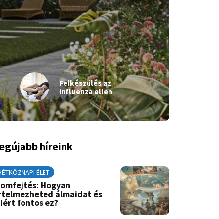
Felkészülés az
influenza ellen
egújabb híreink
HÉTKÖZNAPI ÉLET
lomfejtés: Hogyan
rtelmezheted álmaidat és
iért fontos ez?