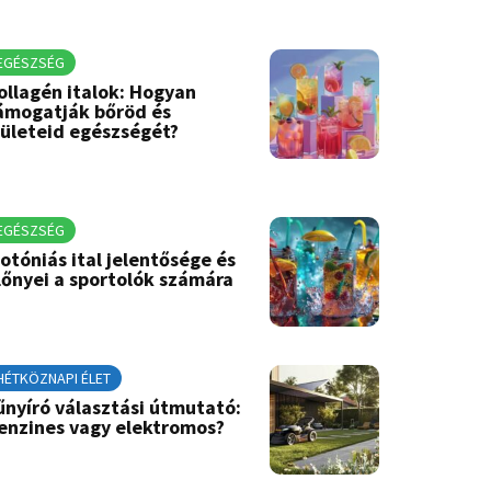
EGÉSZSÉG
ollagén italok: Hogyan
ámogatják bőröd és
zületeid egészségét?
EGÉSZSÉG
zotóniás ital jelentősége és
lőnyei a sportolók számára
HÉTKÖZNAPI ÉLET
űnyíró választási útmutató:
enzines vagy elektromos?