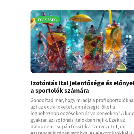
EGÉSZSÉG
Izotóniás ital jelentősége és előnye
a sportolók számára
Gondoltad már, hogy mi adja a profi sportolókna
azt az extra löketet, ami átsegíti őket a
legnehezebb edzéseken és versenyeken? A kul
gyakran az izotóniás italokban rejlik. Ezek az
italok nem csupán frissítik a szervezetet, de
esszenciális tápanyagokkal és elektrolitokkal is