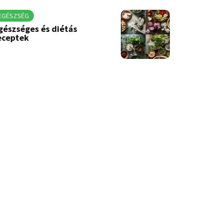
EGÉSZSÉG
gészséges és diétás
eceptek