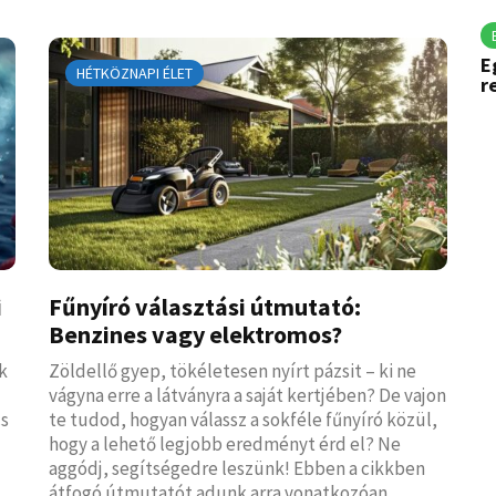
E
HÉTKÖZNAPI ÉLET
r
i
Fűnyíró választási útmutató:
Benzines vagy elektromos?
k
Zöldellő gyep, tökéletesen nyírt pázsit – ki ne
vágyna erre a látványra a saját kertjében? De vajon
cs
te tudod, hogyan válassz a sokféle fűnyíró közül,
hogy a lehető legjobb eredményt érd el? Ne
aggódj, segítségedre leszünk! Ebben a cikkben
átfogó útmutatót adunk arra vonatkozóan,