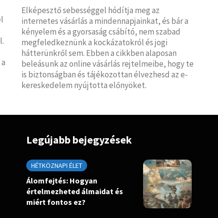
Elképesztő sebességgel hódítja meg az
l
internetes vásárlás a mindennapjainkat, és bár a
kényelem és a gyorsaság csábító, nem szabad
l.
megfeledkeznünk a kockázatokról és jogi
hátterünkről sem. Ebben a cikkben alaposan
 a
beleásunk az online vásárlás rejtelmeibe, hogy te
is biztonságban és tájékozottan élvezhesd az e-
kereskedelem nyújtotta előnyöket.
Legújabb bejegyzések
HÉTKÖZNAPI ÉLET
Álomfejtés: Hogyan
értelmezheted álmaidat és
miért fontos ez?