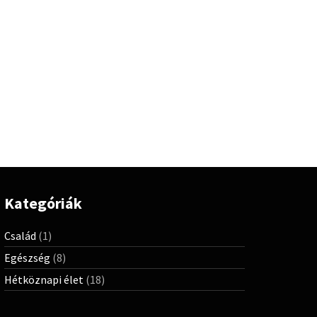
Kategóriák
Család
(1)
Egészség
(8)
Hétköznapi élet
(18)