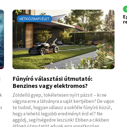
E
HÉTKÖZNAPI ÉLET
r
i
Fűnyíró választási útmutató:
Benzines vagy elektromos?
k
Zöldellő gyep, tökéletesen nyírt pázsit – ki ne
vágyna erre a látványra a saját kertjében? De vajon
cs
te tudod, hogyan válassz a sokféle fűnyíró közül,
hogy a lehető legjobb eredményt érd el? Ne
aggódj, segítségedre leszünk! Ebben a cikkben
átfogó útmutatót adunk arra vonatkozóan,