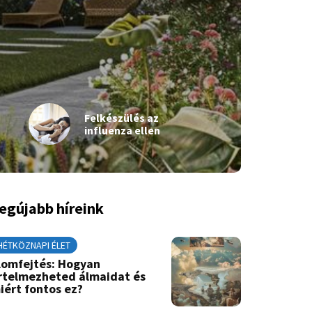
Felkészülés az
influenza ellen
egújabb híreink
HÉTKÖZNAPI ÉLET
lomfejtés: Hogyan
rtelmezheted álmaidat és
iért fontos ez?