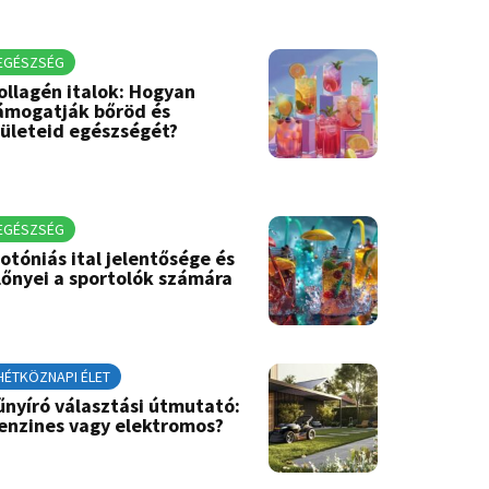
EGÉSZSÉG
ollagén italok: Hogyan
ámogatják bőröd és
zületeid egészségét?
EGÉSZSÉG
zotóniás ital jelentősége és
lőnyei a sportolók számára
HÉTKÖZNAPI ÉLET
űnyíró választási útmutató:
enzines vagy elektromos?