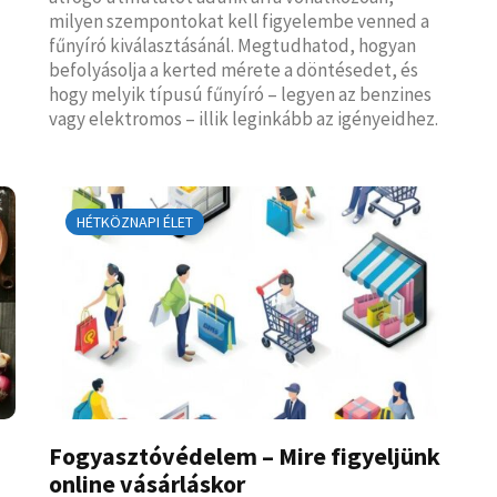
milyen szempontokat kell figyelembe venned a
fűnyíró kiválasztásánál. Megtudhatod, hogyan
befolyásolja a kerted mérete a döntésedet, és
hogy melyik típusú fűnyíró – legyen az benzines
vagy elektromos – illik leginkább az igényeidhez.
HÉTKÖZNAPI ÉLET
Fogyasztóvédelem – Mire figyeljünk
online vásárláskor