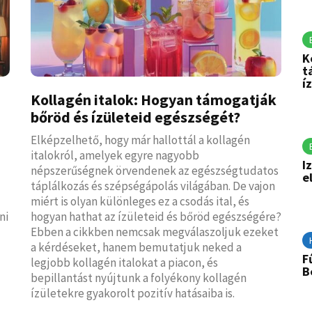
K
t
í
Kollagén italok: Hogyan támogatják
bőröd és ízületeid egészségét?
Elképzelhető, hogy már hallottál a kollagén
italokról, amelyek egyre nagyobb
I
népszerűségnek örvendenek az egészségtudatos
e
táplálkozás és szépségápolás világában. De vajon
miért is olyan különleges ez a csodás ital, és
ni
hogyan hathat az ízületeid és bőröd egészségére?
Ebben a cikkben nemcsak megválaszoljuk ezeket
a kérdéseket, hanem bemutatjuk neked a
F
legjobb kollagén italokat a piacon, és
B
bepillantást nyújtunk a folyékony kollagén
ízületekre gyakorolt pozitív hatásaiba is.