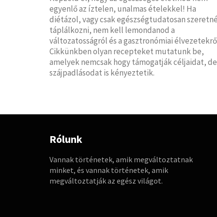
egyenlő az íztelen, unalmas ételekkel! Ha
diétázol, vagy csak egészségtudatosan szeretné
táplálkozni, nem kell lemondanod a
változatosságról és a gasztronómiai élvezetekrő
Cikkünkben olyan recepteket mutatunk be,
amelyek nemcsak hogy támogatják céljaidat, de
szájpadlásodat is kényeztetik.
Rólunk
Vannak történetek, amik megváltoztatnak
minket, és vannak történetek, amik
megváltoztatják az egész világot.