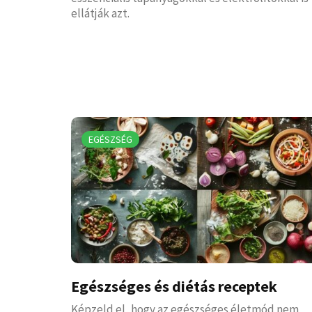
ellátják azt.
EGÉSZSÉG
Egészséges és diétás receptek
Képzeld el, hogy az egészséges életmód nem