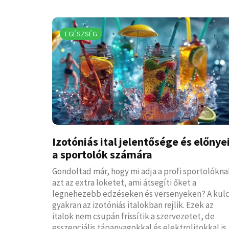
EGÉSZSÉG
Izotóniás ital jelentősége és előnye
a sportolók számára
Gondoltad már, hogy mi adja a profi sportolókna
azt az extra löketet, ami átsegíti őket a
legnehezebb edzéseken és versenyeken? A kul
gyakran az izotóniás italokban rejlik. Ezek az
italok nem csupán frissítik a szervezetet, de
esszenciális tápanyagokkal és elektrolitokkal is