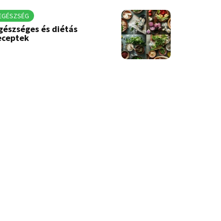
EGÉSZSÉG
gészséges és diétás
eceptek