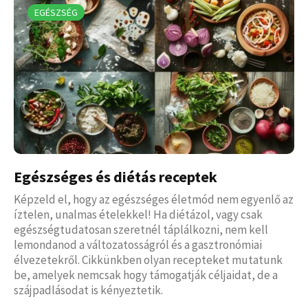
EGÉSZSÉG
Egészséges és diétás receptek
Képzeld el, hogy az egészséges életmód nem egyenlő az
íztelen, unalmas ételekkel! Ha diétázol, vagy csak
egészségtudatosan szeretnél táplálkozni, nem kell
lemondanod a változatosságról és a gasztronómiai
élvezetekről. Cikkünkben olyan recepteket mutatunk
be, amelyek nemcsak hogy támogatják céljaidat, de a
szájpadlásodat is kényeztetik.