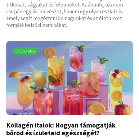
titkokat, vágyakat és félelmeket. Az álomfejtés nem
csupán egy ősi művészet, hanem egy olyan eszköz is,
amely segít megérteni önmagunkat és az életünket
formáló belső dinamikákat.
EGÉSZSÉG
Kollagén italok: Hogyan támogatják
bőröd és ízületeid egészségét?