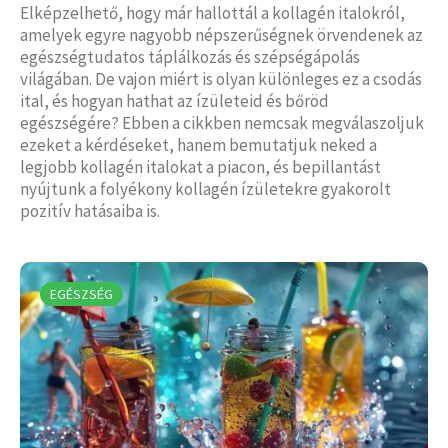
Elképzelhető, hogy már hallottál a kollagén italokról,
amelyek egyre nagyobb népszerűségnek örvendenek az
egészségtudatos táplálkozás és szépségápolás
világában. De vajon miért is olyan különleges ez a csodás
ital, és hogyan hathat az ízületeid és bőröd
egészségére? Ebben a cikkben nemcsak megválaszoljuk
ezeket a kérdéseket, hanem bemutatjuk neked a
legjobb kollagén italokat a piacon, és bepillantást
nyújtunk a folyékony kollagén ízületekre gyakorolt
pozitív hatásaiba is.
EGÉSZSÉG