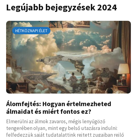
Legújabb bejegyzések 2024
HÉTKÖZNAPI ÉLET
Álomfejtés: Hogyan értelmezheted
álmaidat és miért fontos ez?
Elmerülni az álmok zavaros, mégis lenyűgöző
tengerében olyan, mint egy belső utazásra indulni:
felfedezzük saját tudatalattink rejtett zugaiban rejlő