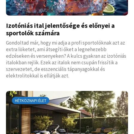
Izotóniás ital jelentősége és előnyei a
sportolók számára
Gondoltad már, hogy mi adja a profi sportolóknak azt az
extra löketet, ami átsegíti őket a legnehezebb
edzéseken és versenyeken? A kulcs gyakran az izotóniás
italokban rejlik. Ezek az italok nem csupán frissítik a
szervezetet, de esszenciális tápanyagokkal és
elektrolitokkal is ellátják azt.
HÉTKÖZNAPI ÉLET