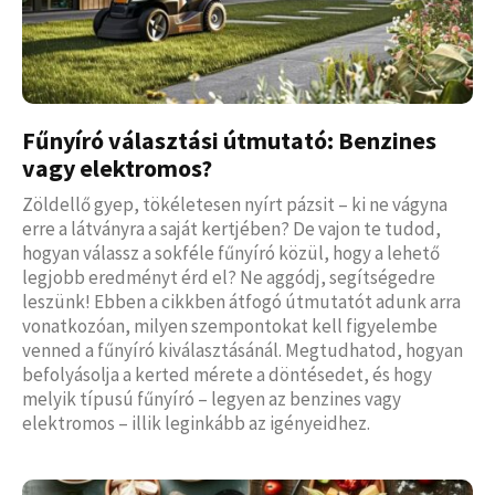
Fűnyíró választási útmutató: Benzines
vagy elektromos?
Zöldellő gyep, tökéletesen nyírt pázsit – ki ne vágyna
erre a látványra a saját kertjében? De vajon te tudod,
hogyan válassz a sokféle fűnyíró közül, hogy a lehető
legjobb eredményt érd el? Ne aggódj, segítségedre
leszünk! Ebben a cikkben átfogó útmutatót adunk arra
vonatkozóan, milyen szempontokat kell figyelembe
venned a fűnyíró kiválasztásánál. Megtudhatod, hogyan
befolyásolja a kerted mérete a döntésedet, és hogy
melyik típusú fűnyíró – legyen az benzines vagy
elektromos – illik leginkább az igényeidhez.