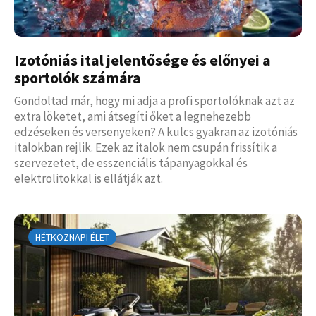
Izotóniás ital jelentősége és előnyei a
sportolók számára
Gondoltad már, hogy mi adja a profi sportolóknak azt az
extra löketet, ami átsegíti őket a legnehezebb
edzéseken és versenyeken? A kulcs gyakran az izotóniás
italokban rejlik. Ezek az italok nem csupán frissítik a
szervezetet, de esszenciális tápanyagokkal és
elektrolitokkal is ellátják azt.
HÉTKÖZNAPI ÉLET