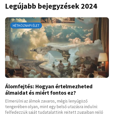
Legújabb bejegyzések 2024
HÉTKÖZNAPI ÉLET
Álomfejtés: Hogyan értelmezheted
álmaidat és miért fontos ez?
Elmerülni az álmok zavaros, mégis lenyűgöző
tengerében olyan, mint egy belső utazásra indulni:
felfedezzük saját tudatalattink rejtett zugaiban rejlő