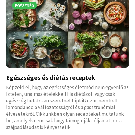
EGÉSZSÉG
Egészséges és diétás receptek
Képzeld el, hogy az egészséges életmód nem egyenlő az
íztelen, unalmas ételekkel! Ha diétázol, vagy csak
egészségtudatosan szeretnél táplálkozni, nem kell
lemondanod a változatosságról és a gasztronómiai
élvezetekről. Cikkünkben olyan recepteket mutatunk
be, amelyek nemcsak hogy támogatják céljaidat, de a
szájpadlásodat is kényeztetik.