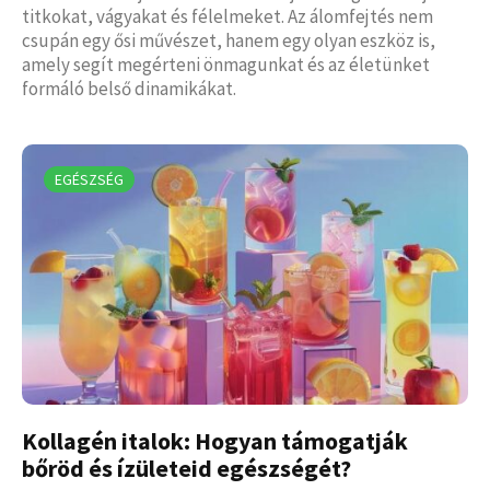
titkokat, vágyakat és félelmeket. Az álomfejtés nem
csupán egy ősi művészet, hanem egy olyan eszköz is,
amely segít megérteni önmagunkat és az életünket
formáló belső dinamikákat.
EGÉSZSÉG
Kollagén italok: Hogyan támogatják
bőröd és ízületeid egészségét?