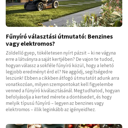
Fűnyíró választási útmutató: Benzines
vagy elektromos?
Zöldellő gyep, tökéletesen nyírt pázsit – ki ne vágyna
erre a látványra a saját kertjében? De vajon te tudod,
hogyan válassz a sokféle fűnyíró közül, hogy a lehető
legjobb eredményt érd el? Ne aggódj, segítségedre
leszünk! Ebben a cikkben átfogó útmutatót adunk arra
vonatkozóan, milyen szempontokat kell figyelembe
venned a fűnyíró kiválasztásánál. Megtudhatod, hogyan
befolyásolja a kerted mérete a döntésedet, és hogy
melyik típusú fűnyíró – legyen az benzines vagy
elektromos – illik leginkább az igényeidhez.