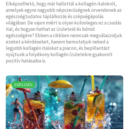
Elképzelhető, hogy már hallottál a kollagén italokról,
amelyek egyre nagyobb népszerűségnek örvendenek az
egészségtudatos táplálkozás és szépségápolás
világában. De vajon miért is olyan különleges ez a csodás
ital, és hogyan hathat az ízületeid és bőröd
egészségére? Ebben a cikkben nemcsak megválaszoljuk
ezeket a kérdéseket, hanem bemutatjuk neked a
legjobb kollagén italokat a piacon, és bepillantást
nyújtunk a folyékony kollagén ízületekre gyakorolt
pozitív hatásaiba is.
EGÉSZSÉG