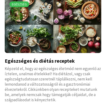
EGÉSZSÉG
Egészséges és diétás receptek
Képzeld el, hogy az egészséges életmód nem egyenlő az
íztelen, unalmas ételekkel! Ha diétázol, vagy csak
egészségtudatosan szeretnél táplálkozni, nem kell
lemondanod a változatosságról és a gasztronómiai
élvezetekről. Cikkünkben olyan recepteket mutatunk
be, amelyek nemcsak hogy támogatják céljaidat, de a
szájpadlásodat is kényeztetik.