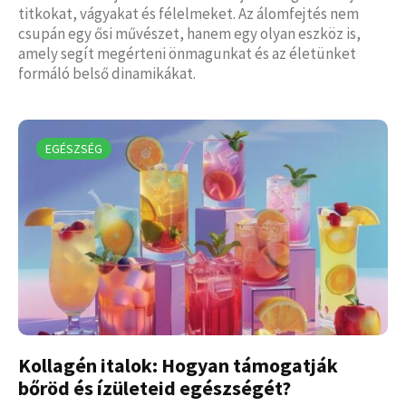
titkokat, vágyakat és félelmeket. Az álomfejtés nem
csupán egy ősi művészet, hanem egy olyan eszköz is,
amely segít megérteni önmagunkat és az életünket
formáló belső dinamikákat.
EGÉSZSÉG
Kollagén italok: Hogyan támogatják
bőröd és ízületeid egészségét?