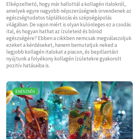
Elképzelhető, hogy már hallottál a kollagén italokról,
amelyek egyre nagyobb népszerűségnek örvendenek az
egészségtudatos táplálkozás és szépségápolás
világában. De vajon miért is olyan különleges ez a csodás
ital, és hogyan hathat az ízületeid és bőröd
egészségére? Ebben a cikkben nemcsak megválaszoljuk
ezeket a kérdéseket, hanem bemutatjuk neked a
legjobb kollagén italokat a piacon, és bepillantást
nyújtunk a folyékony kollagén ízületekre gyakorolt
pozitív hatásaiba is.
EGÉSZSÉG