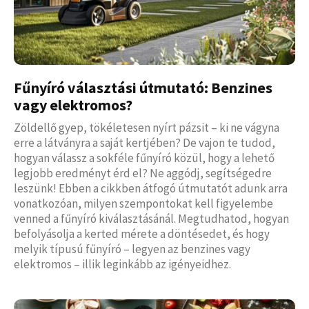
Fűnyíró választási útmutató: Benzines
vagy elektromos?
Zöldellő gyep, tökéletesen nyírt pázsit – ki ne vágyna
erre a látványra a saját kertjében? De vajon te tudod,
hogyan válassz a sokféle fűnyíró közül, hogy a lehető
legjobb eredményt érd el? Ne aggódj, segítségedre
leszünk! Ebben a cikkben átfogó útmutatót adunk arra
vonatkozóan, milyen szempontokat kell figyelembe
venned a fűnyíró kiválasztásánál. Megtudhatod, hogyan
befolyásolja a kerted mérete a döntésedet, és hogy
melyik típusú fűnyíró – legyen az benzines vagy
elektromos – illik leginkább az igényeidhez.