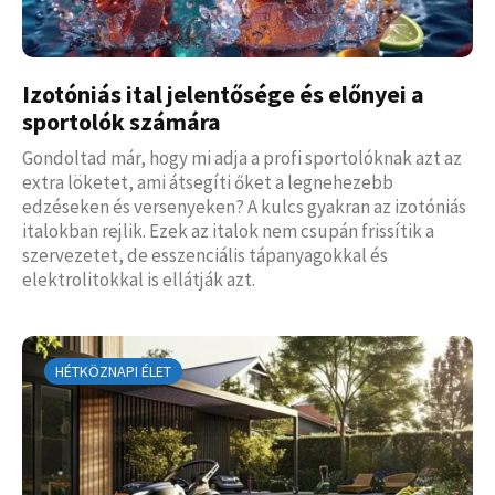
Izotóniás ital jelentősége és előnyei a
sportolók számára
Gondoltad már, hogy mi adja a profi sportolóknak azt az
extra löketet, ami átsegíti őket a legnehezebb
edzéseken és versenyeken? A kulcs gyakran az izotóniás
italokban rejlik. Ezek az italok nem csupán frissítik a
szervezetet, de esszenciális tápanyagokkal és
elektrolitokkal is ellátják azt.
HÉTKÖZNAPI ÉLET