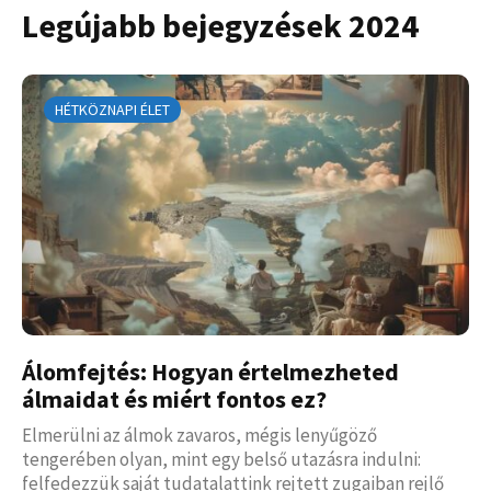
Legújabb bejegyzések 2024
HÉTKÖZNAPI ÉLET
Álomfejtés: Hogyan értelmezheted
álmaidat és miért fontos ez?
Elmerülni az álmok zavaros, mégis lenyűgöző
tengerében olyan, mint egy belső utazásra indulni:
felfedezzük saját tudatalattink rejtett zugaiban rejlő