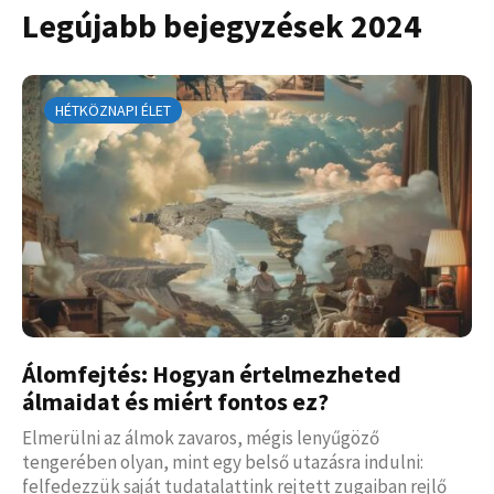
Legújabb bejegyzések 2024
HÉTKÖZNAPI ÉLET
Álomfejtés: Hogyan értelmezheted
álmaidat és miért fontos ez?
Elmerülni az álmok zavaros, mégis lenyűgöző
tengerében olyan, mint egy belső utazásra indulni:
felfedezzük saját tudatalattink rejtett zugaiban rejlő