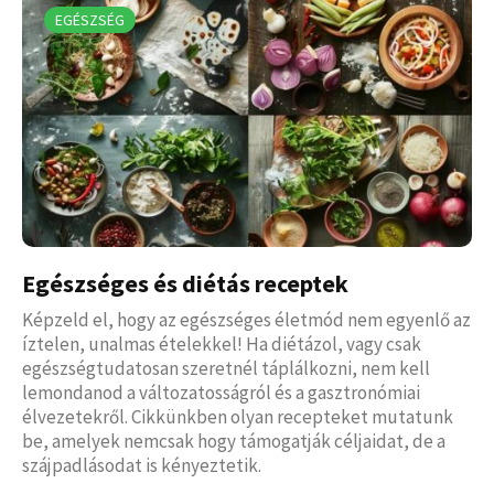
EGÉSZSÉG
Egészséges és diétás receptek
Képzeld el, hogy az egészséges életmód nem egyenlő az
íztelen, unalmas ételekkel! Ha diétázol, vagy csak
egészségtudatosan szeretnél táplálkozni, nem kell
lemondanod a változatosságról és a gasztronómiai
élvezetekről. Cikkünkben olyan recepteket mutatunk
be, amelyek nemcsak hogy támogatják céljaidat, de a
szájpadlásodat is kényeztetik.