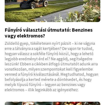
Fűnyíró választási útmutató: Benzines
vagy elektromos?
Zöldellő gyep, tökéletesen nyírt pázsit – ki ne vágyna
erre a látványra a saját kertjében? De vajon te tudod,
hogyan válassz a sokféle fűnyíró közül, hogy a lehető
legjobb eredményt érd el? Ne aggódj, segítségedre
leszünk! Ebben a cikkben átfogó útmutatót adunk arra
vonatkozóan, milyen szempontokat kell figyelembe
venned a fűnyíró kiválasztásánál. Megtudhatod, hogyan
befolyásolja a kerted mérete a döntésedet, és hogy
melyik típusú fűnyíró – legyen az benzines vagy
elektromos – illik leginkább az igényeidhez.