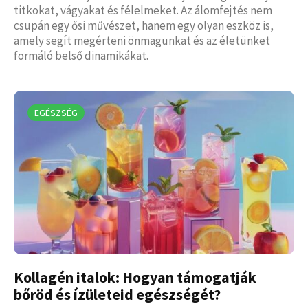
titkokat, vágyakat és félelmeket. Az álomfejtés nem
csupán egy ősi művészet, hanem egy olyan eszköz is,
amely segít megérteni önmagunkat és az életünket
formáló belső dinamikákat.
EGÉSZSÉG
Kollagén italok: Hogyan támogatják
bőröd és ízületeid egészségét?