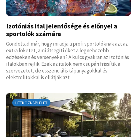
Izotóniás ital jelentősége és előnyei a
sportolók számára
Gondoltad már, hogy mi adja a profi sportolóknak azt az
extra löketet, ami átsegíti őket a legnehezebb
edzéseken és versenyeken? A kulcs gyakran az izotóniás
italokban rejlik. Ezek az italok nem csupán frissítik a
szervezetet, de esszenciális tápanyagokkal és
elektrolitokkal is ellátják azt.
HÉTKÖZNAPI ÉLET