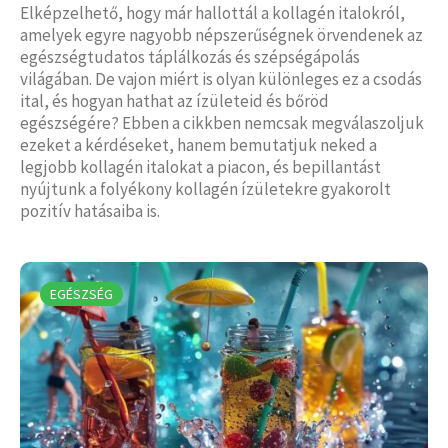
Elképzelhető, hogy már hallottál a kollagén italokról,
amelyek egyre nagyobb népszerűségnek örvendenek az
egészségtudatos táplálkozás és szépségápolás
világában. De vajon miért is olyan különleges ez a csodás
ital, és hogyan hathat az ízületeid és bőröd
egészségére? Ebben a cikkben nemcsak megválaszoljuk
ezeket a kérdéseket, hanem bemutatjuk neked a
legjobb kollagén italokat a piacon, és bepillantást
nyújtunk a folyékony kollagén ízületekre gyakorolt
pozitív hatásaiba is.
EGÉSZSÉG