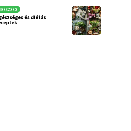
EGÉSZSÉG
gészséges és diétás
eceptek