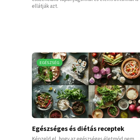
ellátják azt.
EGÉSZSÉG
Egészséges és diétás receptek
Képzeld el, hogy az egészséges életmód nem