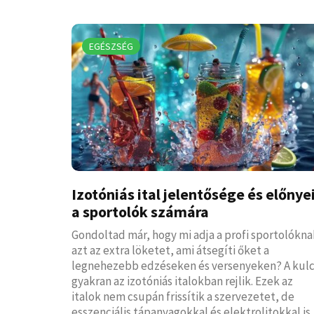
EGÉSZSÉG
Izotóniás ital jelentősége és előnye
a sportolók számára
Gondoltad már, hogy mi adja a profi sportolókna
azt az extra löketet, ami átsegíti őket a
legnehezebb edzéseken és versenyeken? A kul
gyakran az izotóniás italokban rejlik. Ezek az
italok nem csupán frissítik a szervezetet, de
esszenciális tápanyagokkal és elektrolitokkal is