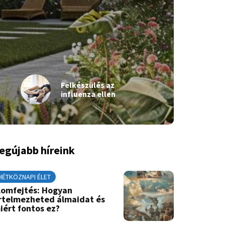
Felkészülés az
influenza ellen
egújabb híreink
HÉTKÖZNAPI ÉLET
lomfejtés: Hogyan
rtelmezheted álmaidat és
iért fontos ez?