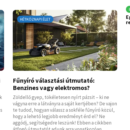
E
HÉTKÖZNAPI ÉLET
r
i
Fűnyíró választási útmutató:
Benzines vagy elektromos?
k
Zöldellő gyep, tökéletesen nyírt pázsit – ki ne
vágyna erre a látványra a saját kertjében? De vajon
cs
te tudod, hogyan válassz a sokféle fűnyíró közül,
hogy a lehető legjobb eredményt érd el? Ne
aggódj, segítségedre leszünk! Ebben a cikkben
átfogó útmutatót adunk arra vonatkozóan,