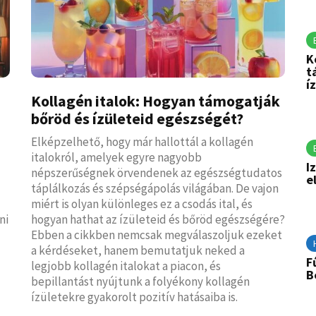
K
t
í
Kollagén italok: Hogyan támogatják
bőröd és ízületeid egészségét?
Elképzelhető, hogy már hallottál a kollagén
italokról, amelyek egyre nagyobb
I
népszerűségnek örvendenek az egészségtudatos
e
táplálkozás és szépségápolás világában. De vajon
miért is olyan különleges ez a csodás ital, és
ni
hogyan hathat az ízületeid és bőröd egészségére?
Ebben a cikkben nemcsak megválaszoljuk ezeket
a kérdéseket, hanem bemutatjuk neked a
F
legjobb kollagén italokat a piacon, és
B
bepillantást nyújtunk a folyékony kollagén
ízületekre gyakorolt pozitív hatásaiba is.