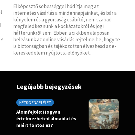
Elképesztő sebességgel hódítja meg az
l
internetes vásárlás a mindennapjainkat, és bár a
kényelem és a gyorsaság csábító, nem szabad
l.
megfeledkeznünk a kockázatokról és jogi
hátterünkről sem. Ebben a cikkben alaposan
 a
beleásunk az online vásárlás rejtelmeibe, hogy te
is biztonságban és tájékozottan élvezhesd az e-
kereskedelem nyújtotta előnyöket.
Legújabb bejegyzések
HÉTKÖZNAPI ÉLET
Álomfejtés: Hogyan
értelmezheted álmaidat és
miért fontos ez?