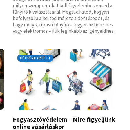
milyen szempontokat kell figyelembe venned a
fűnyíró kiválasztásánál. Megtudhatod, hogyan
befolyásolja a kerted mérete a döntésedet, és
hogy melyik típusú fűnyíró – legyen az benzines
vagy elektromos – illik leginkább az igényeidhez.
HÉTKÖZNAPI ÉLET
Fogyasztóvédelem – Mire figyeljünk
online vásárláskor