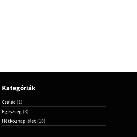
Kategóriák
Család
(1)
Egészség
(8)
Hétköznapi élet
(18)