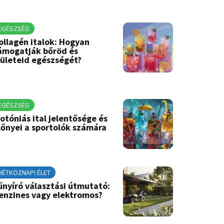
EGÉSZSÉG
ollagén italok: Hogyan
ámogatják bőröd és
zületeid egészségét?
EGÉSZSÉG
zotóniás ital jelentősége és
lőnyei a sportolók számára
HÉTKÖZNAPI ÉLET
űnyíró választási útmutató:
enzines vagy elektromos?