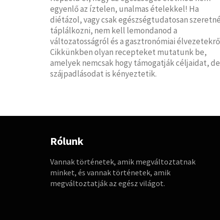
egyenlő az íztelen, unalmas ételekkel! Ha
diétázol, vagy csak egészségtudatosan szeretné
táplálkozni, nem kell lemondanod a
változatosságról és a gasztronómiai élvezetekrő
Cikkünkben olyan recepteket mutatunk be,
amelyek nemcsak hogy támogatják céljaidat, de
szájpadlásodat is kényeztetik.
Rólunk
Vannak történetek, amik megváltoztatnak
minket, és vannak történetek, amik
megváltoztatják az egész világot.