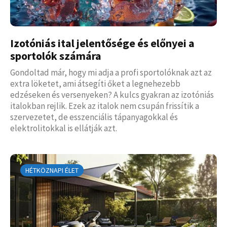
Izotóniás ital jelentősége és előnyei a
sportolók számára
Gondoltad már, hogy mi adja a profi sportolóknak azt az
extra löketet, ami átsegíti őket a legnehezebb
edzéseken és versenyeken? A kulcs gyakran az izotóniás
italokban rejlik. Ezek az italok nem csupán frissítik a
szervezetet, de esszenciális tápanyagokkal és
elektrolitokkal is ellátják azt.
HÉTKÖZNAPI ÉLET