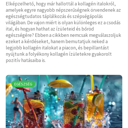
Elképzelhető, hogy már hallottál a kollagén italokról,
amelyek egyre nagyobb népszerűségnek örvendenek az
egészségtudatos táplálkozás és szépségápolás
világában. De vajon miért is olyan különleges ez a csodás
ital, és hogyan hathat az ízületeid és bőröd
egészségére? Ebben a cikkben nemcsak megválaszoljuk
ezeket a kérdéseket, hanem bemutatjuk neked a
legjobb kollagén italokat a piacon, és bepillantást
nyújtunk a folyékony kollagén ízületekre gyakorolt
pozitív hatásaiba is.
EGÉSZSÉG