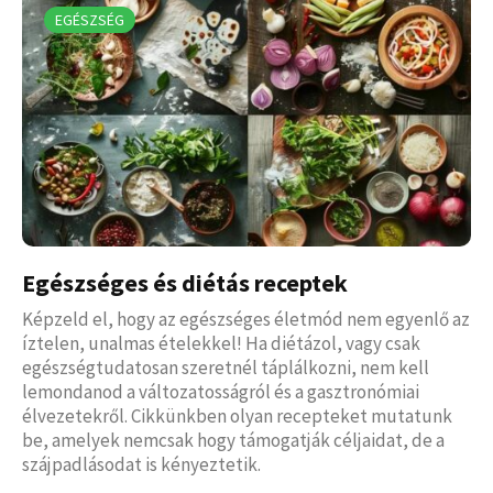
EGÉSZSÉG
Egészséges és diétás receptek
Képzeld el, hogy az egészséges életmód nem egyenlő az
íztelen, unalmas ételekkel! Ha diétázol, vagy csak
egészségtudatosan szeretnél táplálkozni, nem kell
lemondanod a változatosságról és a gasztronómiai
élvezetekről. Cikkünkben olyan recepteket mutatunk
be, amelyek nemcsak hogy támogatják céljaidat, de a
szájpadlásodat is kényeztetik.