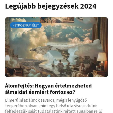
Legújabb bejegyzések 2024
HÉTKÖZNAPI ÉLET
Álomfejtés: Hogyan értelmezheted
álmaidat és miért fontos ez?
Elmerülni az álmok zavaros, mégis lenyűgöző
tengerében olyan, mint egy belső utazásra indulni:
felfedezzük saját tudatalattink rejtett zugaiban rejlő