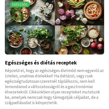
EGÉSZSÉG
Egészséges és diétás receptek
Képzeld el, hogy az egészséges életmód nem egyenlő az
íztelen, unalmas ételekkel! Ha diétázol, vagy csak
egészségtudatosan szeretnél táplálkozni, nem kell
lemondanod a változatosságról és a gasztronómiai
élvezetekről. Cikkünkben olyan recepteket mutatunk
be, amelyek nemcsak hogy támogatják céljaidat, de a
szájpadlásodat is kényeztetik.