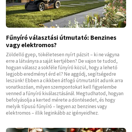
Fűnyíró választási útmutató: Benzines
vagy elektromos?
Zöldellő gyep, tökéletesen nyírt pázsit – ki ne vágyna
erre a látványra a saját kertjében? De vajon te tudod,
hogyan válassz a sokféle fűnyíró közül, hogy a lehető
legjobb eredményt érd el? Ne aggódj, segítségedre
leszünk! Ebben a cikkben átfogó útmutatót adunk arra
vonatkozóan, milyen szempontokat kell figyelembe
venned a fűnyíró kiválasztásánál. Megtudhatod, hogyan
befolyásolja a kerted mérete a döntésedet, és hogy
melyik típusú fűnyíró – legyen az benzines vagy
elektromos – illik leginkább az igényeidhez.