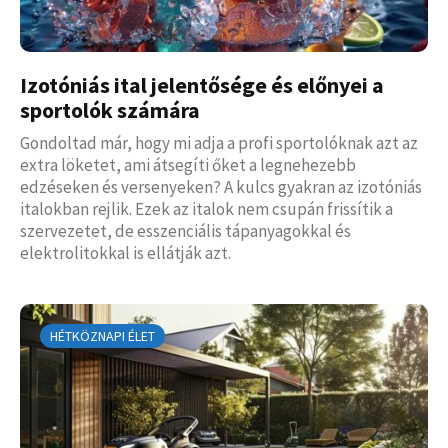
Izotóniás ital jelentősége és előnyei a
sportolók számára
Gondoltad már, hogy mi adja a profi sportolóknak azt az
extra löketet, ami átsegíti őket a legnehezebb
edzéseken és versenyeken? A kulcs gyakran az izotóniás
italokban rejlik. Ezek az italok nem csupán frissítik a
szervezetet, de esszenciális tápanyagokkal és
elektrolitokkal is ellátják azt.
HÉTKÖZNAPI ÉLET