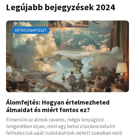
Legújabb bejegyzések 2024
HÉTKÖZNAPI ÉLET
Álomfejtés: Hogyan értelmezheted
álmaidat és miért fontos ez?
Elmerülni az álmok zavaros, mégis lenyűgöző
tengerében olyan, mint egy belső utazásra indulni:
felfedezzük saját tudatalattink rejtett zugaiban rejlő