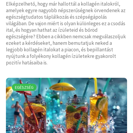
Elképzelhető, hogy már hallottál a kollagén italokról,
amelyek egyre nagyobb népszerűségnek örvendenek az
egészségtudatos táplálkozás és szépségápolás
világában. De vajon miért is olyan különleges ez a csodás
ital, és hogyan hathat az ízületeid és bőröd
egészségére? Ebben a cikkben nemcsak megválaszoljuk
ezeket a kérdéseket, hanem bemutatjuk neked a
legjobb kollagén italokat a piacon, és bepillantást
nyújtunk a folyékony kollagén ízületekre gyakorolt
pozitív hatásaiba is.
EGÉSZSÉG