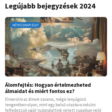
Legújabb bejegyzések 2024
HÉTKÖZNAPI ÉLET
Álomfejtés: Hogyan értelmezheted
álmaidat és miért fontos ez?
Elmerülni az álmok zavaros, mégis lenyűgöző
tengerében olyan, mint egy belső utazásra indulni:
felfedezzük saját tudatalattink rejtett zugaiban rejlő