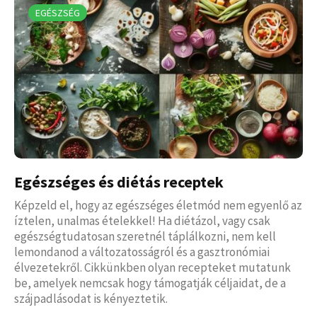
EGÉSZSÉG
Egészséges és diétás receptek
Képzeld el, hogy az egészséges életmód nem egyenlő az
íztelen, unalmas ételekkel! Ha diétázol, vagy csak
egészségtudatosan szeretnél táplálkozni, nem kell
lemondanod a változatosságról és a gasztronómiai
élvezetekről. Cikkünkben olyan recepteket mutatunk
be, amelyek nemcsak hogy támogatják céljaidat, de a
szájpadlásodat is kényeztetik.