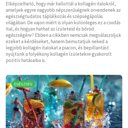
Elképzelhető, hogy már hallottál a kollagén italokról,
amelyek egyre nagyobb népszerűségnek örvendenek az
egészségtudatos táplálkozás és szépségápolás
világában. De vajon miért is olyan különleges ez a csodás
ital, és hogyan hathat az ízületeid és bőröd
egészségére? Ebben a cikkben nemcsak megválaszoljuk
ezeket a kérdéseket, hanem bemutatjuk neked a
legjobb kollagén italokat a piacon, és bepillantást
nyújtunk a folyékony kollagén ízületekre gyakorolt
pozitív hatásaiba is.
EGÉSZSÉG