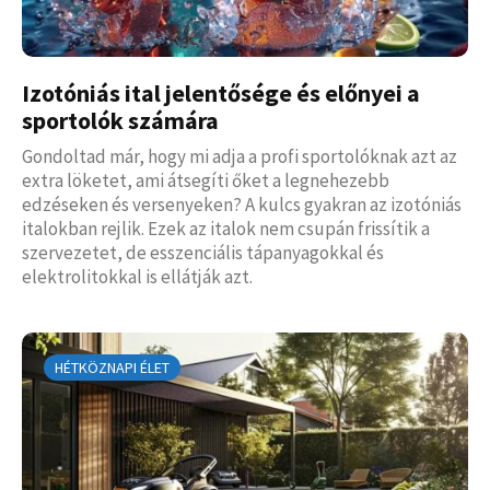
Izotóniás ital jelentősége és előnyei a
sportolók számára
Gondoltad már, hogy mi adja a profi sportolóknak azt az
extra löketet, ami átsegíti őket a legnehezebb
edzéseken és versenyeken? A kulcs gyakran az izotóniás
italokban rejlik. Ezek az italok nem csupán frissítik a
szervezetet, de esszenciális tápanyagokkal és
elektrolitokkal is ellátják azt.
HÉTKÖZNAPI ÉLET