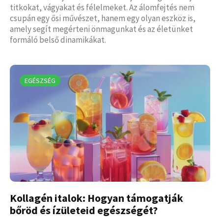
titkokat, vágyakat és félelmeket. Az álomfejtés nem
csupán egy ősi művészet, hanem egy olyan eszköz is,
amely segít megérteni önmagunkat és az életünket
formáló belső dinamikákat.
EGÉSZSÉG
Kollagén italok: Hogyan támogatják
bőröd és ízületeid egészségét?