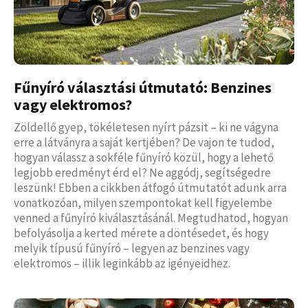
Fűnyíró választási útmutató: Benzines
vagy elektromos?
Zöldellő gyep, tökéletesen nyírt pázsit – ki ne vágyna
erre a látványra a saját kertjében? De vajon te tudod,
hogyan válassz a sokféle fűnyíró közül, hogy a lehető
legjobb eredményt érd el? Ne aggódj, segítségedre
leszünk! Ebben a cikkben átfogó útmutatót adunk arra
vonatkozóan, milyen szempontokat kell figyelembe
venned a fűnyíró kiválasztásánál. Megtudhatod, hogyan
befolyásolja a kerted mérete a döntésedet, és hogy
melyik típusú fűnyíró – legyen az benzines vagy
elektromos – illik leginkább az igényeidhez.