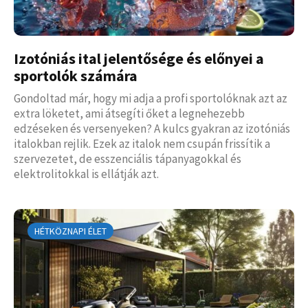
Izotóniás ital jelentősége és előnyei a
sportolók számára
Gondoltad már, hogy mi adja a profi sportolóknak azt az
extra löketet, ami átsegíti őket a legnehezebb
edzéseken és versenyeken? A kulcs gyakran az izotóniás
italokban rejlik. Ezek az italok nem csupán frissítik a
szervezetet, de esszenciális tápanyagokkal és
elektrolitokkal is ellátják azt.
HÉTKÖZNAPI ÉLET