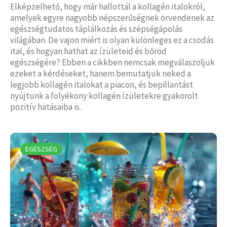
Elképzelhető, hogy már hallottál a kollagén italokról,
amelyek egyre nagyobb népszerűségnek örvendenek az
egészségtudatos táplálkozás és szépségápolás
világában. De vajon miért is olyan különleges ez a csodás
ital, és hogyan hathat az ízületeid és bőröd
egészségére? Ebben a cikkben nemcsak megválaszoljuk
ezeket a kérdéseket, hanem bemutatjuk neked a
legjobb kollagén italokat a piacon, és bepillantást
nyújtunk a folyékony kollagén ízületekre gyakorolt
pozitív hatásaiba is.
EGÉSZSÉG