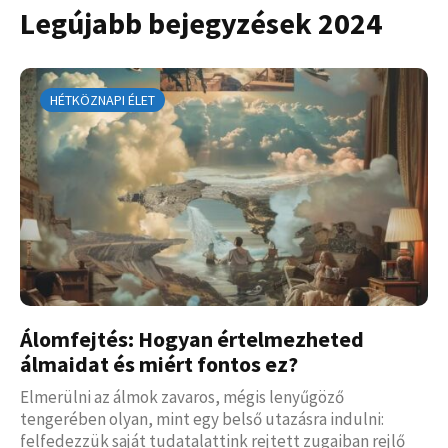
Legújabb bejegyzések 2024
HÉTKÖZNAPI ÉLET
Álomfejtés: Hogyan értelmezheted
álmaidat és miért fontos ez?
Elmerülni az álmok zavaros, mégis lenyűgöző
tengerében olyan, mint egy belső utazásra indulni:
felfedezzük saját tudatalattink rejtett zugaiban rejlő