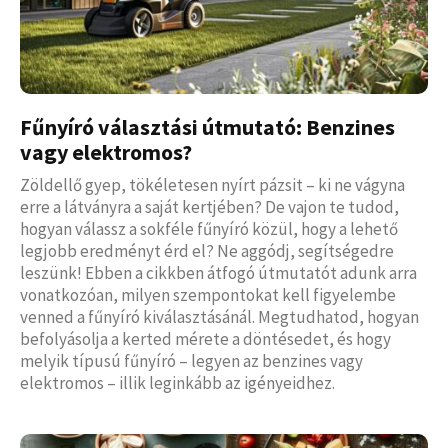
Fűnyíró választási útmutató: Benzines
vagy elektromos?
Zöldellő gyep, tökéletesen nyírt pázsit – ki ne vágyna
erre a látványra a saját kertjében? De vajon te tudod,
hogyan válassz a sokféle fűnyíró közül, hogy a lehető
legjobb eredményt érd el? Ne aggódj, segítségedre
leszünk! Ebben a cikkben átfogó útmutatót adunk arra
vonatkozóan, milyen szempontokat kell figyelembe
venned a fűnyíró kiválasztásánál. Megtudhatod, hogyan
befolyásolja a kerted mérete a döntésedet, és hogy
melyik típusú fűnyíró – legyen az benzines vagy
elektromos – illik leginkább az igényeidhez.