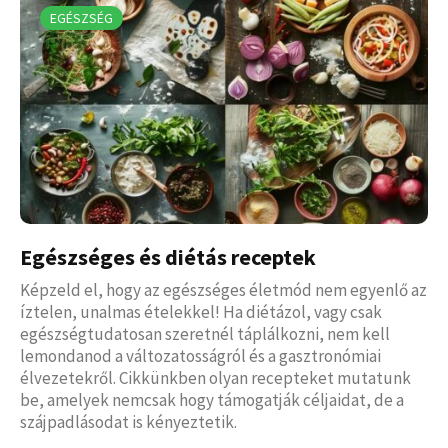
EGÉSZSÉG
Egészséges és diétás receptek
Képzeld el, hogy az egészséges életmód nem egyenlő az
íztelen, unalmas ételekkel! Ha diétázol, vagy csak
egészségtudatosan szeretnél táplálkozni, nem kell
lemondanod a változatosságról és a gasztronómiai
élvezetekről. Cikkünkben olyan recepteket mutatunk
be, amelyek nemcsak hogy támogatják céljaidat, de a
szájpadlásodat is kényeztetik.