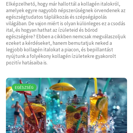
Elképzelhető, hogy már hallottál a kollagén italokról,
amelyek egyre nagyobb népszerűségnek örvendenek az
egészségtudatos táplálkozás és szépségápolás
világában. De vajon miért is olyan különleges ez a csodás
ital, és hogyan hathat az ízületeid és bőröd
egészségére? Ebben a cikkben nemcsak megválaszoljuk
ezeket a kérdéseket, hanem bemutatjuk neked a
legjobb kollagén italokat a piacon, és bepillantást
nyújtunk a folyékony kollagén ízületekre gyakorolt
pozitív hatásaiba is.
EGÉSZSÉG