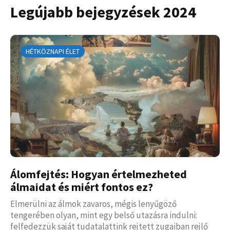
Legújabb bejegyzések 2024
HÉTKÖZNAPI ÉLET
Álomfejtés: Hogyan értelmezheted
álmaidat és miért fontos ez?
Elmerülni az álmok zavaros, mégis lenyűgöző
tengerében olyan, mint egy belső utazásra indulni:
felfedezzük saját tudatalattink rejtett zugaiban rejlő