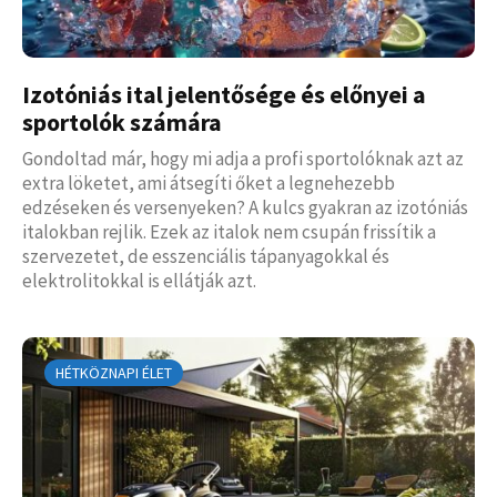
Izotóniás ital jelentősége és előnyei a
sportolók számára
Gondoltad már, hogy mi adja a profi sportolóknak azt az
extra löketet, ami átsegíti őket a legnehezebb
edzéseken és versenyeken? A kulcs gyakran az izotóniás
italokban rejlik. Ezek az italok nem csupán frissítik a
szervezetet, de esszenciális tápanyagokkal és
elektrolitokkal is ellátják azt.
HÉTKÖZNAPI ÉLET