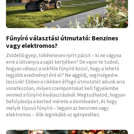
Fűnyíró választási útmutató: Benzines
vagy elektromos?
Zöldellő gyep, tökéletesen nyírt pázsit – ki ne vágyna
erre a látványra a saját kertjében? De vajon te tudod,
hogyan válassz a sokféle fűnyíró közül, hogy a lehető
legjobb eredményt érd el? Ne aggódj, segítségedre
leszünk! Ebben a cikkben átfogó útmutatót adunk arra
vonatkozóan, milyen szempontokat kell figyelembe
venned a fűnyíró kiválasztásánál. Megtudhatod, hogyan
befolyásolja a kerted mérete a döntésedet, és hogy
melyik típusú fűnyíró – legyen az benzines vagy
elektromos – illik leginkább az igényeidhez.