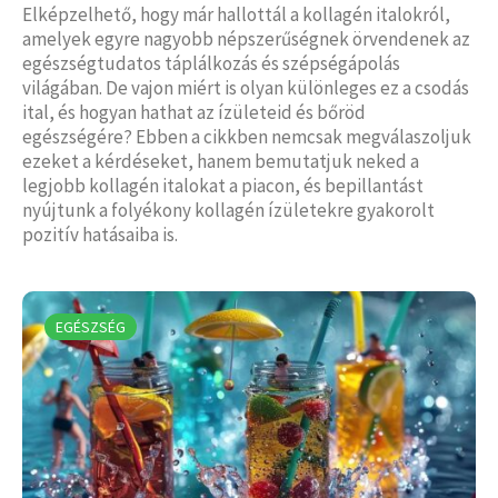
Elképzelhető, hogy már hallottál a kollagén italokról,
amelyek egyre nagyobb népszerűségnek örvendenek az
egészségtudatos táplálkozás és szépségápolás
világában. De vajon miért is olyan különleges ez a csodás
ital, és hogyan hathat az ízületeid és bőröd
egészségére? Ebben a cikkben nemcsak megválaszoljuk
ezeket a kérdéseket, hanem bemutatjuk neked a
legjobb kollagén italokat a piacon, és bepillantást
nyújtunk a folyékony kollagén ízületekre gyakorolt
pozitív hatásaiba is.
EGÉSZSÉG