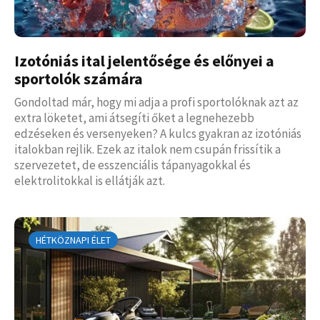
Izotóniás ital jelentősége és előnyei a
sportolók számára
Gondoltad már, hogy mi adja a profi sportolóknak azt az
extra löketet, ami átsegíti őket a legnehezebb
edzéseken és versenyeken? A kulcs gyakran az izotóniás
italokban rejlik. Ezek az italok nem csupán frissítik a
szervezetet, de esszenciális tápanyagokkal és
elektrolitokkal is ellátják azt.
HÉTKÖZNAPI ÉLET