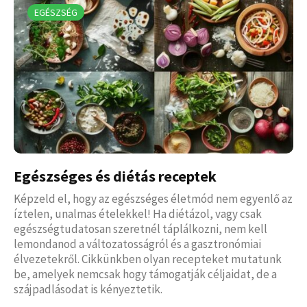
EGÉSZSÉG
Egészséges és diétás receptek
Képzeld el, hogy az egészséges életmód nem egyenlő az
íztelen, unalmas ételekkel! Ha diétázol, vagy csak
egészségtudatosan szeretnél táplálkozni, nem kell
lemondanod a változatosságról és a gasztronómiai
élvezetekről. Cikkünkben olyan recepteket mutatunk
be, amelyek nemcsak hogy támogatják céljaidat, de a
szájpadlásodat is kényeztetik.