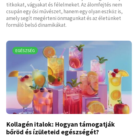
titkokat, vágyakat és félelmeket. Az álomfejtés nem
csupán egy ősi művészet, hanem egy olyan eszköz is,
amely segít megérteni önmagunkat és az életünket
formáló belső dinamikákat.
EGÉSZSÉG
Kollagén italok: Hogyan támogatják
bőröd és ízületeid egészségét?