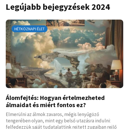
Legújabb bejegyzések 2024
HÉTKÖZNAPI ÉLET
Álomfejtés: Hogyan értelmezheted
álmaidat és miért fontos ez?
Elmerülni az álmok zavaros, mégis lenyűgöző
tengerében olyan, mint egy belső utazásra indulni:
felfedezzük saját tudatalattink rejtett zugaiban rejlő