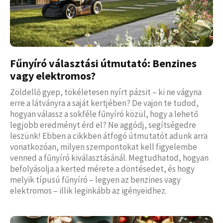
Fűnyíró választási útmutató: Benzines
vagy elektromos?
Zöldellő gyep, tökéletesen nyírt pázsit – ki ne vágyna
erre a látványra a saját kertjében? De vajon te tudod,
hogyan válassz a sokféle fűnyíró közül, hogy a lehető
legjobb eredményt érd el? Ne aggódj, segítségedre
leszünk! Ebben a cikkben átfogó útmutatót adunk arra
vonatkozóan, milyen szempontokat kell figyelembe
venned a fűnyíró kiválasztásánál. Megtudhatod, hogyan
befolyásolja a kerted mérete a döntésedet, és hogy
melyik típusú fűnyíró – legyen az benzines vagy
elektromos – illik leginkább az igényeidhez.