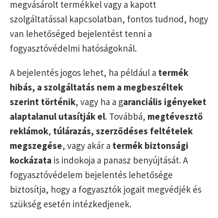
megvásárolt termékkel vagy a kapott
szolgáltatással kapcsolatban, fontos tudnod, hogy
van lehetőséged bejelentést tenni a
fogyasztóvédelmi hatóságoknál.
A bejelentés jogos lehet, ha például a
termék
hibás, a szolgáltatás nem a megbeszéltek
szerint történik
, vagy ha a g
aranciális igényeket
alaptalanul utasítják el
. Továbbá,
megtévesztő
reklámok
,
túlárazás, szerződéses feltételek
megszegése
, vagy akár a
termék biztonsági
kockázata
is indokoja a panasz benyújtását. A
fogyasztóvédelem bejelentés lehetősége
biztosítja, hogy a fogyasztók jogait megvédjék és
szükség esetén intézkedjenek.