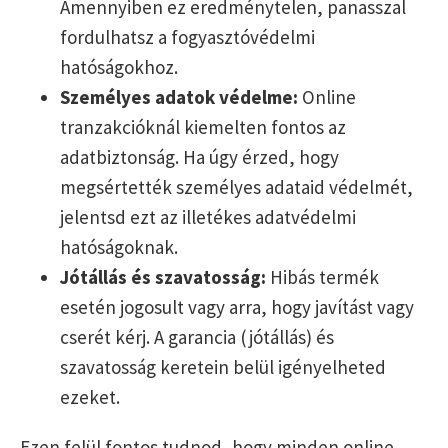
Amennyiben ez eredménytelen, panasszal
fordulhatsz a fogyasztóvédelmi
hatóságokhoz.
Személyes adatok védelme:
Online
tranzakcióknál kiemelten fontos az
adatbiztonság. Ha úgy érzed, hogy
megsértették személyes adataid védelmét,
jelentsd ezt az illetékes adatvédelmi
hatóságoknak.
Jótállás és szavatosság:
Hibás termék
esetén jogosult vagy arra, hogy javítást vagy
cserét kérj. A garancia (jótállás) és
szavatosság keretein belül igényelheted
ezeket.
Ezen felül fontos tudnod, hogy minden online