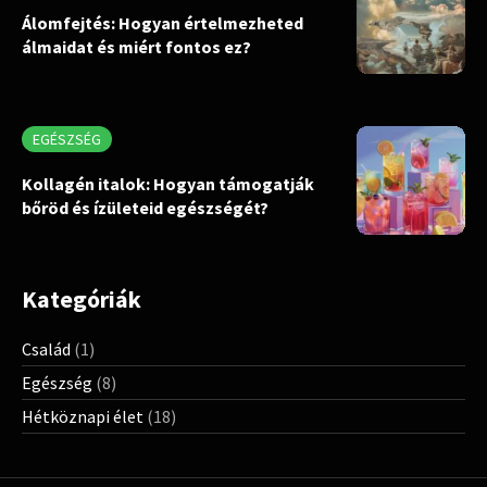
Álomfejtés: Hogyan értelmezheted
álmaidat és miért fontos ez?
EGÉSZSÉG
Kollagén italok: Hogyan támogatják
bőröd és ízületeid egészségét?
Kategóriák
Család
(1)
Egészség
(8)
Hétköznapi élet
(18)