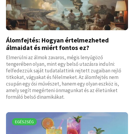
Álomfejtés: Hogyan értelmezheted
álmaidat és miért fontos ez?
Elmerülni az álmok zavaros, mégis lenyűgöző
tengerében olyan, mint egy belső utazásra indulni:
felfedezzük saját tudatalattink rejtett zugaiban rejlő
titkokat, vágyakat és félelmeket. Az álomfejtés nem
csupán egy ősi művészet, hanem egy olyan eszköz is,
amely segít megérteni önmagunkat és az életünket
formáló belső dinamikákat.
EGÉSZSÉG