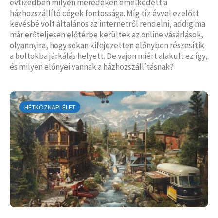
évtizedben milyen meredeken emelkedett a
házhozszállító cégek fontossága. Míg tíz évvel ezelőtt
kevésbé volt általános az internetről rendelni, addig ma
már erőteljesen előtérbe kerültek az online vásárlások,
olyannyira, hogy sokan kifejezetten előnyben részesítik
a boltokba járkálás helyett. De vajon miért alakult ez így,
és milyen előnyei vannak a házhozszállításnak?
HÉTKÖZNAPI ÉLET