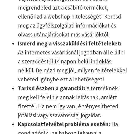
megrendeled azt a csábító terméket,
ellenőrizd a webshop hitelességét! Keresd
meg az ügyfélszolgálati információkat és
olvass utánajárásokat más vásárlóktól.
Ismerd meg a visszaküldési feltételeket:
Az internetes vásárlásnál jogodban áll elállni
a szerződéstől 14 napon belül indoklás
nélkül. De nézd meg jól, milyen feltételekkel
veheted igénybe ezt a lehetőséget!
Tartsd észben a garanciát:
A terméknek
meg kell felelnie annak leírásnak, amiért
fizettél. Ha nem így van, érvényesítheted
jótállási vagy szavatossági jogaidat.
Kapcsolatfelvétel probléma esetén:
Ha
gond adódik, ne habozz felvenni a