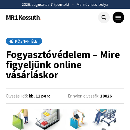
2026. augusztus 7. (péntek)
•
Mai névnap: Ibolya
MR1 Kossuth
.
HÉTKÖZNAPI ÉLET
Fogyasztóvédelem – Mire
figyeljünk online
vásárláskor
Olvasási idő:
kb. 11 perc
Ennyien olvasták:
10026