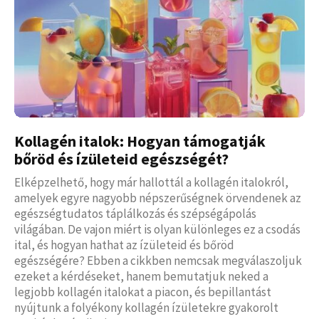
Kollagén italok: Hogyan támogatják
bőröd és ízületeid egészségét?
Elképzelhető, hogy már hallottál a kollagén italokról,
amelyek egyre nagyobb népszerűségnek örvendenek az
egészségtudatos táplálkozás és szépségápolás
világában. De vajon miért is olyan különleges ez a csodás
ital, és hogyan hathat az ízületeid és bőröd
egészségére? Ebben a cikkben nemcsak megválaszoljuk
ezeket a kérdéseket, hanem bemutatjuk neked a
legjobb kollagén italokat a piacon, és bepillantást
nyújtunk a folyékony kollagén ízületekre gyakorolt