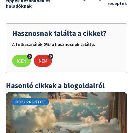
tippek kezdőknek és
receptek
haladóknak
Hasznosnak találta a cikket?
A felhasználók 0%-a hasznosnak találta.
0
0
IGEN
NEM
Hasonló cikkek a blogoldalról
HÉTKÖZNAPI ÉLET