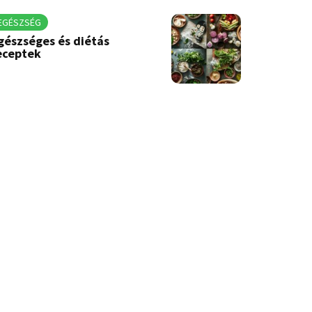
EGÉSZSÉG
gészséges és diétás
eceptek