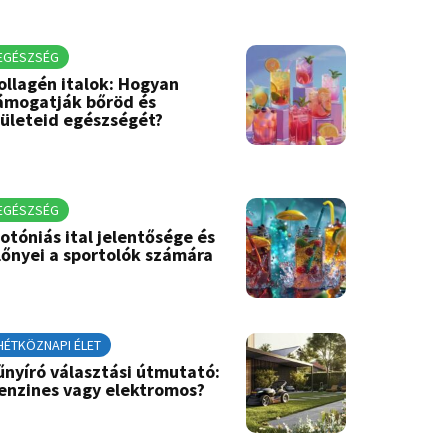
EGÉSZSÉG
ollagén italok: Hogyan
ámogatják bőröd és
zületeid egészségét?
EGÉSZSÉG
zotóniás ital jelentősége és
lőnyei a sportolók számára
HÉTKÖZNAPI ÉLET
űnyíró választási útmutató:
enzines vagy elektromos?