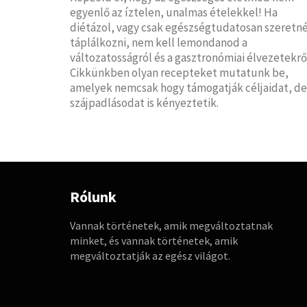
egyenlő az íztelen, unalmas ételekkel! Ha
diétázol, vagy csak egészségtudatosan szeretné
táplálkozni, nem kell lemondanod a
változatosságról és a gasztronómiai élvezetekrő
Cikkünkben olyan recepteket mutatunk be,
amelyek nemcsak hogy támogatják céljaidat, de
szájpadlásodat is kényeztetik.
Rólunk
Vannak történetek, amik megváltoztatnak
minket, és vannak történetek, amik
megváltoztatják az egész világot.