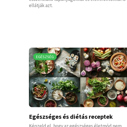
ellátják azt.
EGÉSZSÉG
Egészséges és diétás receptek
Képzeld el, hogy az egészséges életmód nem