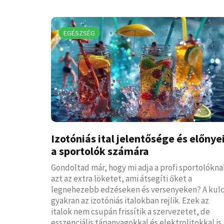
EGÉSZSÉG
Izotóniás ital jelentősége és előnye
a sportolók számára
Gondoltad már, hogy mi adja a profi sportolókna
azt az extra löketet, ami átsegíti őket a
legnehezebb edzéseken és versenyeken? A kul
gyakran az izotóniás italokban rejlik. Ezek az
italok nem csupán frissítik a szervezetet, de
esszenciális tápanyagokkal és elektrolitokkal is