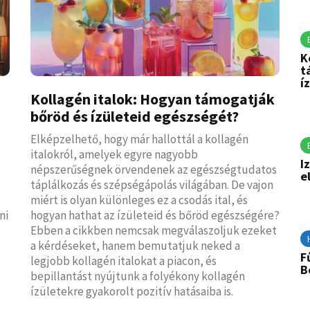
K
t
í
Kollagén italok: Hogyan támogatják
bőröd és ízületeid egészségét?
Elképzelhető, hogy már hallottál a kollagén
italokról, amelyek egyre nagyobb
I
népszerűségnek örvendenek az egészségtudatos
e
táplálkozás és szépségápolás világában. De vajon
miért is olyan különleges ez a csodás ital, és
ni
hogyan hathat az ízületeid és bőröd egészségére?
Ebben a cikkben nemcsak megválaszoljuk ezeket
a kérdéseket, hanem bemutatjuk neked a
F
legjobb kollagén italokat a piacon, és
B
bepillantást nyújtunk a folyékony kollagén
ízületekre gyakorolt pozitív hatásaiba is.