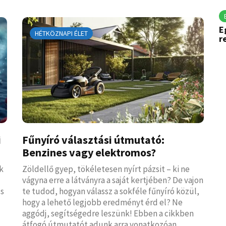
E
HÉTKÖZNAPI ÉLET
r
i
Fűnyíró választási útmutató:
Benzines vagy elektromos?
k
Zöldellő gyep, tökéletesen nyírt pázsit – ki ne
vágyna erre a látványra a saját kertjében? De vajon
cs
te tudod, hogyan válassz a sokféle fűnyíró közül,
hogy a lehető legjobb eredményt érd el? Ne
aggódj, segítségedre leszünk! Ebben a cikkben
átfogó útmutatót adunk arra vonatkozóan,