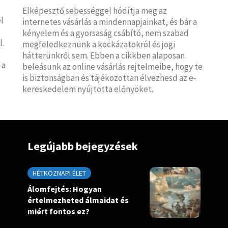
Elképesztő sebességgel hódítja meg az
l
internetes vásárlás a mindennapjainkat, és bár a
kényelem és a gyorsaság csábító, nem szabad
l.
megfeledkeznünk a kockázatokról és jogi
hátterünkről sem. Ebben a cikkben alaposan
 a
beleásunk az online vásárlás rejtelmeibe, hogy te
is biztonságban és tájékozottan élvezhesd az e-
kereskedelem nyújtotta előnyöket.
Legújabb bejegyzések
HÉTKÖZNAPI ÉLET
Álomfejtés: Hogyan
értelmezheted álmaidat és
miért fontos ez?