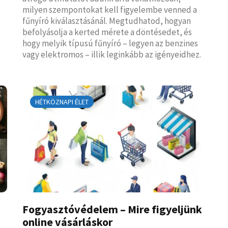
milyen szempontokat kell figyelembe venned a
fűnyíró kiválasztásánál. Megtudhatod, hogyan
befolyásolja a kerted mérete a döntésedet, és
hogy melyik típusú fűnyíró – legyen az benzines
vagy elektromos – illik leginkább az igényeidhez.
HÉTKÖZNAPI ÉLET
Fogyasztóvédelem – Mire figyeljünk
online vásárláskor