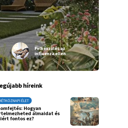
Felkészülés az
influenza ellen
egújabb híreink
HÉTKÖZNAPI ÉLET
lomfejtés: Hogyan
rtelmezheted álmaidat és
iért fontos ez?