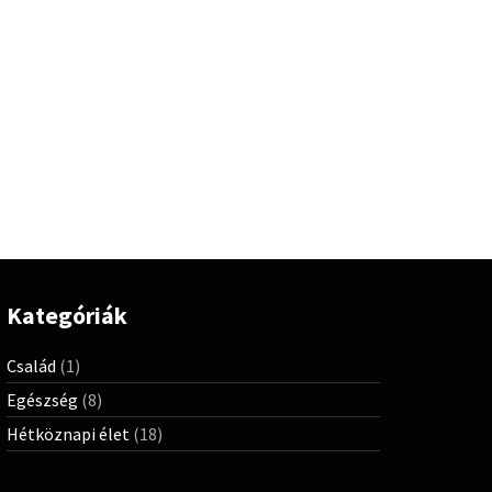
Kategóriák
Család
(1)
Egészség
(8)
Hétköznapi élet
(18)