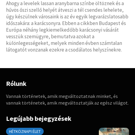
Ahogy a levelek lassan aranybarna színbe öltöznek és a
hűvös őszi szellő helyét átveszi a tél csendes lehelete,
úgy készülnek városaink is az év egyik legvarázslatosabb
időszakára: a karácsonyra. Ebben a cikkben Budapest és
Európa néhány legkiemelkedőbb karácsonyi vásárát
vesszük szemügyre, bemutatva azokat a
különlegességeket, melyek minden évben számtalan
látogatót vonzanak ezekre a csodálatos helyszínekre.
Rólunk
Vannak történetek, amik megváltoztatnak minket, és
vannak történetek, amik megváltoztatják az egész világot.
Legújabb bejegyzések
HÉTKÖZNAPI ÉLET