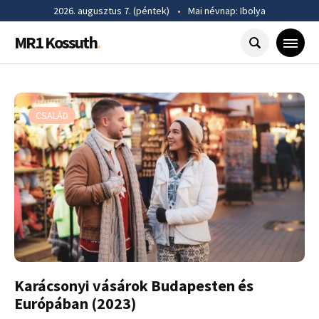
2026. augusztus 7. (péntek)
•
Mai névnap: Ibolya
MR1 Kossuth
.
CSALÁD
Karácsonyi vásárok Budapesten és
Európában (2023)