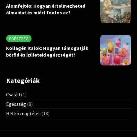
Álomfejtés: Hogyan értelmezheted
álmaidat és miért fontos ez?
EGÉSZSÉG
Kollagén italok: Hogyan támogatják
bőröd és ízületeid egészségét?
Kategóriák
Család
(1)
Egészség
(8)
Hétköznapi élet
(18)