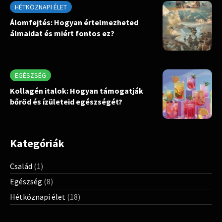
HÉTKÖZNAPI ÉLET
Álomfejtés: Hogyan értelmezheted
álmaidat és miért fontos ez?
EGÉSZSÉG
Kollagén italok: Hogyan támogatják
bőröd és ízületeid egészségét?
Kategóriák
Család
(1)
Egészség
(8)
Hétköznapi élet
(18)