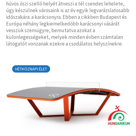
hűvös őszi szellő helyét átveszi a tél csendes lehelete,
úgy készülnek városaink is az év egyik legvarázslatosabb
időszakára: a karácsonyra. Ebben a cikkben Budapest és
Európa néhány legkiemelkedőbb karácsonyi vásárát
vesszük szemügyre, bemutatva azokat a
különlegességeket, melyek minden évben számtalan
látogatót vonzanak ezekre a csodálatos helyszínekre.
HÉTKÖZNAPI ÉLET