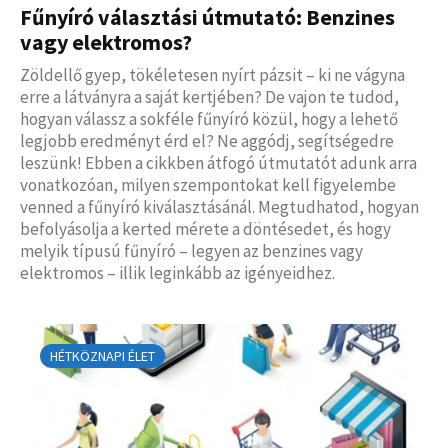
Fűnyíró választási útmutató: Benzines
vagy elektromos?
Zöldellő gyep, tökéletesen nyírt pázsit – ki ne vágyna
erre a látványra a saját kertjében? De vajon te tudod,
hogyan válassz a sokféle fűnyíró közül, hogy a lehető
legjobb eredményt érd el? Ne aggódj, segítségedre
leszünk! Ebben a cikkben átfogó útmutatót adunk arra
vonatkozóan, milyen szempontokat kell figyelembe
venned a fűnyíró kiválasztásánál. Megtudhatod, hogyan
befolyásolja a kerted mérete a döntésedet, és hogy
melyik típusú fűnyíró – legyen az benzines vagy
elektromos – illik leginkább az igényeidhez.
HÉTKÖZNAPI ÉLET