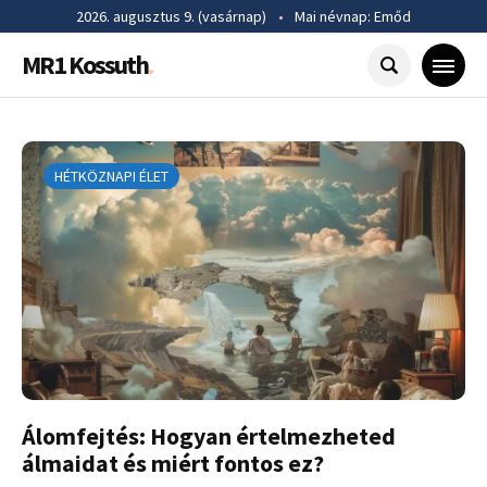
2026. augusztus 9. (vasárnap)
•
Mai névnap: Emőd
MR1 Kossuth
.
HÉTKÖZNAPI ÉLET
Álomfejtés: Hogyan értelmezheted
álmaidat és miért fontos ez?