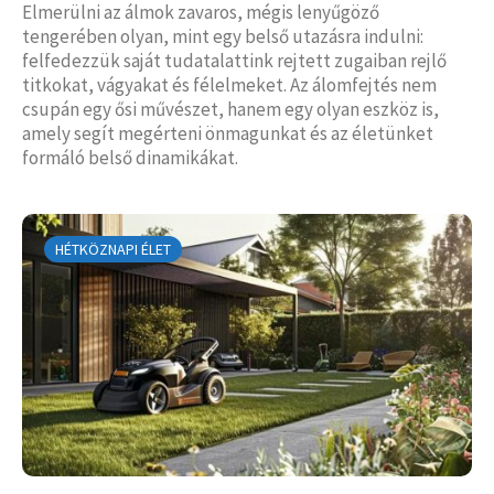
Elmerülni az álmok zavaros, mégis lenyűgöző
tengerében olyan, mint egy belső utazásra indulni:
felfedezzük saját tudatalattink rejtett zugaiban rejlő
titkokat, vágyakat és félelmeket. Az álomfejtés nem
csupán egy ősi művészet, hanem egy olyan eszköz is,
amely segít megérteni önmagunkat és az életünket
formáló belső dinamikákat.
HÉTKÖZNAPI ÉLET