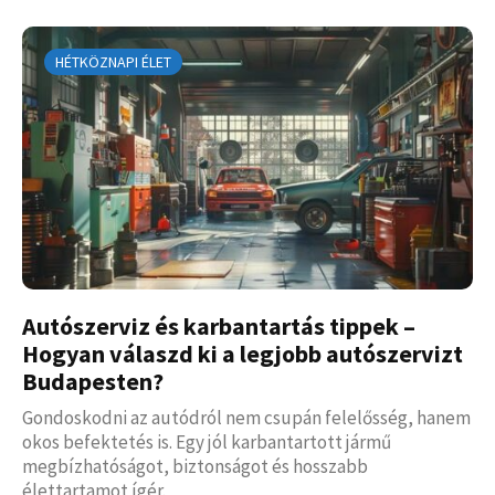
HÉTKÖZNAPI ÉLET
Autószerviz és karbantartás tippek –
Hogyan válaszd ki a legjobb autószervizt
Budapesten?
Gondoskodni az autódról nem csupán felelősség, hanem
okos befektetés is. Egy jól karbantartott jármű
megbízhatóságot, biztonságot és hosszabb
élettartamot ígér.