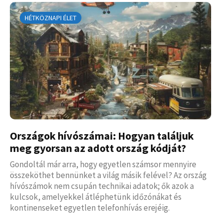
HÉTKÖZNAPI ÉLET
Országok hívószámai: Hogyan találjuk
meg gyorsan az adott ország kódját?
Gondoltál már arra, hogy egyetlen számsor mennyire
összeköthet bennünket a világ másik felével? Az ország
hívószámok nem csupán technikai adatok; ők azok a
kulcsok, amelyekkel átléphetünk időzónákat és
kontinenseket egyetlen telefonhívás erejéig.