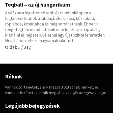
Teqball – az új hungarikum
A világon a legelterjedtebb és mindenképpen a
legkedveltebbek a labdajátékok. Foci, kézilabda,
röplabda, kosárlabda és még sorolhatnánk. Ebben a
rengetegben mondhatnánk nem lehet új a nap alatt,
kitalálni és népszerűvé tenni egy újat szinte lehetetlen.
Nos, három lelkes magyarnak sikerült!
Oldal: 1 / 2
1
2
Rólunk
Vannak történetek, amik megváltoztatnak minket, és
vannak történetek, amik megváltoztatják az egész világot.
Legújabb bejegyzések