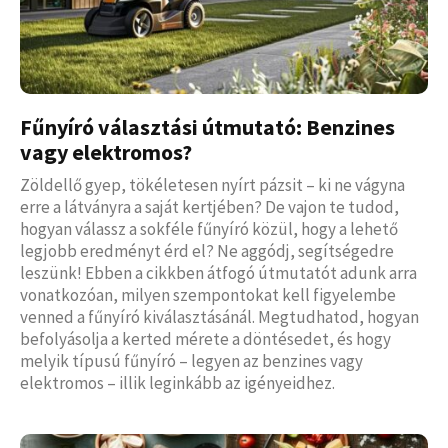
Fűnyíró választási útmutató: Benzines
vagy elektromos?
Zöldellő gyep, tökéletesen nyírt pázsit – ki ne vágyna
erre a látványra a saját kertjében? De vajon te tudod,
hogyan válassz a sokféle fűnyíró közül, hogy a lehető
legjobb eredményt érd el? Ne aggódj, segítségedre
leszünk! Ebben a cikkben átfogó útmutatót adunk arra
vonatkozóan, milyen szempontokat kell figyelembe
venned a fűnyíró kiválasztásánál. Megtudhatod, hogyan
befolyásolja a kerted mérete a döntésedet, és hogy
melyik típusú fűnyíró – legyen az benzines vagy
elektromos – illik leginkább az igényeidhez.