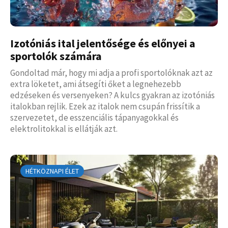
Izotóniás ital jelentősége és előnyei a
sportolók számára
Gondoltad már, hogy mi adja a profi sportolóknak azt az
extra löketet, ami átsegíti őket a legnehezebb
edzéseken és versenyeken? A kulcs gyakran az izotóniás
italokban rejlik. Ezek az italok nem csupán frissítik a
szervezetet, de esszenciális tápanyagokkal és
elektrolitokkal is ellátják azt.
HÉTKÖZNAPI ÉLET