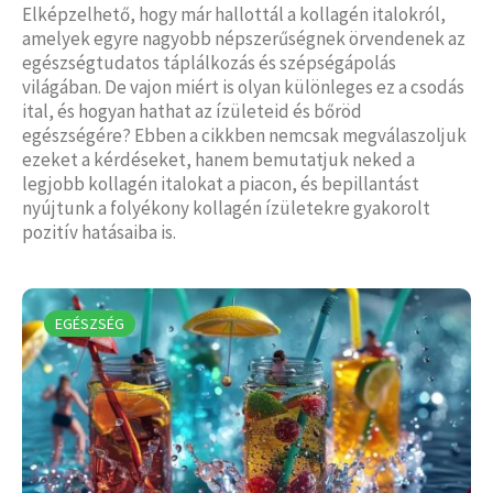
Elképzelhető, hogy már hallottál a kollagén italokról,
amelyek egyre nagyobb népszerűségnek örvendenek az
egészségtudatos táplálkozás és szépségápolás
világában. De vajon miért is olyan különleges ez a csodás
ital, és hogyan hathat az ízületeid és bőröd
egészségére? Ebben a cikkben nemcsak megválaszoljuk
ezeket a kérdéseket, hanem bemutatjuk neked a
legjobb kollagén italokat a piacon, és bepillantást
nyújtunk a folyékony kollagén ízületekre gyakorolt
pozitív hatásaiba is.
EGÉSZSÉG