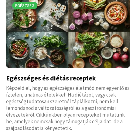
EGÉSZSÉG
Egészséges és diétás receptek
Képzeld el, hogy az egészséges életmód nem egyenlő az
íztelen, unalmas ételekkel! Ha diétázol, vagy csak
egészségtudatosan szeretnél táplálkozni, nem kell
lemondanod a változatosságról és a gasztronómiai
élvezetekről. Cikkünkben olyan recepteket mutatunk
be, amelyek nemcsak hogy támogatják céljaidat, de a
szájpadlásodat is kényeztetik.