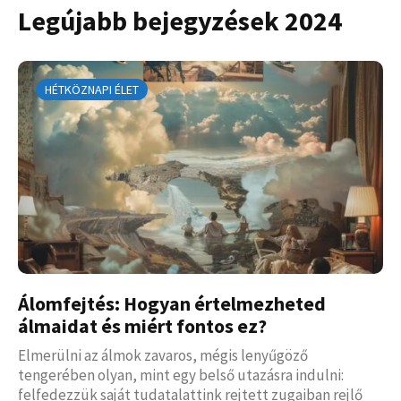
Legújabb bejegyzések 2024
HÉTKÖZNAPI ÉLET
Álomfejtés: Hogyan értelmezheted
álmaidat és miért fontos ez?
Elmerülni az álmok zavaros, mégis lenyűgöző
tengerében olyan, mint egy belső utazásra indulni:
felfedezzük saját tudatalattink rejtett zugaiban rejlő