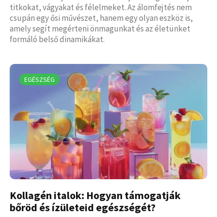
titkokat, vágyakat és félelmeket. Az álomfejtés nem
csupán egy ősi művészet, hanem egy olyan eszköz is,
amely segít megérteni önmagunkat és az életünket
formáló belső dinamikákat.
EGÉSZSÉG
Kollagén italok: Hogyan támogatják
bőröd és ízületeid egészségét?