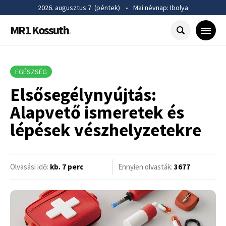
2026. augusztus 7. (péntek)
•
Mai névnap: Ibolya
MR1 Kossuth
.
EGÉSZSÉG
Elsősegélynyújtás:
Alapvető ismeretek és
lépések vészhelyzetekre
Olvasási idő:
kb. 7 perc
Ennyien olvasták:
3677