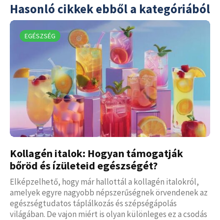
Hasonló cikkek ebből a kategóriából
EGÉSZSÉG
Kollagén italok: Hogyan támogatják
bőröd és ízületeid egészségét?
Elképzelhető, hogy már hallottál a kollagén italokról,
amelyek egyre nagyobb népszerűségnek örvendenek az
egészségtudatos táplálkozás és szépségápolás
világában. De vajon miért is olyan különleges ez a csodás