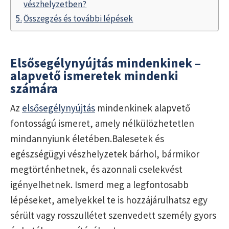
vészhelyzetben?
Összegzés és további lépések
Elsősegélynyújtás mindenkinek –
alapvető ismeretek mindenki
számára
Az
elsősegélynyújtás
mindenkinek alapvető
fontosságú ismeret, amely nélkülözhetetlen
mindannyiunk életében.Balesetek és
egészségügyi vészhelyzetek bárhol, bármikor
megtörténhetnek, és azonnali cselekvést
igényelhetnek. Ismerd meg a legfontosabb
lépéseket, amelyekkel te is hozzájárulhatsz egy
sérült vagy rosszullétet szenvedett személy gyors