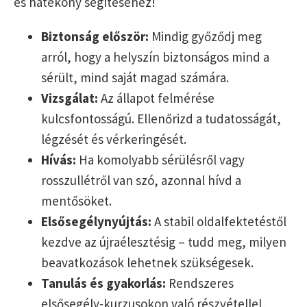
és hatékony segítéséhez!
Biztonság először:
Mindig győződj meg
arról, hogy a helyszín biztonságos mind a
sérült, mind saját magad számára.
Vizsgálat:
Az állapot felmérése
kulcsfontosságú. Ellenőrizd a tudatosságát,
légzését és vérkeringését.
Hívás:
Ha komolyabb sérülésről vagy
rosszullétről van szó, azonnal hívd a
mentősöket.
Elsősegélynyújtás:
A stabil oldalfektetéstől
kezdve az újraélesztésig – tudd meg, milyen
beavatkozások lehetnek szükségesek.
Tanulás és gyakorlás:
Rendszeres
elsősegély-kurzusokon való részvétellel,