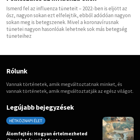
Ismerd fel az influenza tüneteit – 2022-ben is eljött az
ősz, nagyon sokan ezt elfelejtik, ebből adódóan nagyon
sokan meg is betegszenek. Mivel a koronavírusnak
tünetei nagyon hasonlóak lehetnek sok más betegség
tüneteihez
Rólunk
Vannak történetek, amik megváltoztatnak minket, és
vannak történetek, amik megváltoztatják az egész világot.
Legújabb bejegyzések
HÉTKÖZNAPI ÉLET
Álomfejtés: Hogyan értelmezheted