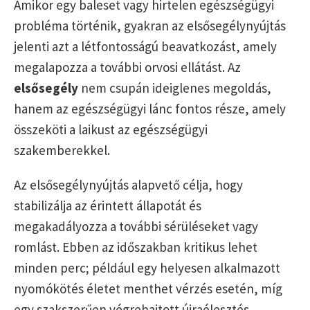
Amikor egy baleset vagy hirtelen egészségügyi
probléma történik, gyakran az elsősegélynyújtás
jelenti azt a létfontosságú beavatkozást, amely
megalapozza a további orvosi ellátást. Az
elsősegély
nem csupán ideiglenes megoldás,
hanem az egészségügyi lánc fontos része, amely
összeköti a laikust az egészségügyi
szakemberekkel.
Az elsősegélynyújtás alapvető célja, hogy
stabilizálja az érintett állapotát és
megakadályozza a további sérüléseket vagy
romlást. Ebben az időszakban kritikus lehet
minden perc; például egy helyesen alkalmazott
nyomókötés életet menthet vérzés esetén, míg
egy szakszerűen végrehajtott újraélesztés