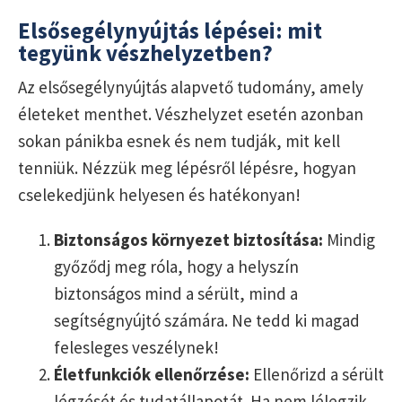
Elsősegélynyújtás lépései: mit
tegyünk vészhelyzetben?
Az elsősegélynyújtás alapvető tudomány, amely
életeket menthet. Vészhelyzet esetén azonban
sokan pánikba esnek és nem tudják, mit kell
tenniük. Nézzük meg lépésről lépésre, hogyan
cselekedjünk helyesen és hatékonyan!
Biztonságos környezet biztosítása:
Mindig
győződj meg róla, hogy a helyszín
biztonságos mind a sérült, mind a
segítségnyújtó számára. Ne tedd ki magad
felesleges veszélynek!
Életfunkciók ellenőrzése:
Ellenőrizd a sérült
légzését és tudatállapotát. Ha nem lélegzik