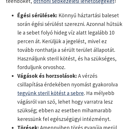
teendőket,
otthoni sebkezelési lehetőségeket
!
Égési sérülések:
Könnyű háztartási baleset
során égési sérülést szerezni. Azonnal hűtsük
le a sebet folyó hideg víz alatt legalább 10
percen át. Kerüljük a jegelést, mivel ez
tovább ronthatja a sérült terület állapotát.
Használjunk steril kötést, és ha szükséges,
forduljunk orvoshoz.
Vágások és horzsolások:
A vérzés
csillapítása érdekében nyomást gyakorolva
tegyünk steril kötést a sebre
. Ha mélyebb
vágásról van szó, lehet hogy varratra lesz
szükség; ebben az esetben mihamarabb
keressünk fel egészségügyi intézményt.
Törések:
Amennyiben törés gyanúja merül