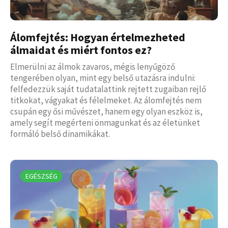
Álomfejtés: Hogyan értelmezheted
álmaidat és miért fontos ez?
Elmerülni az álmok zavaros, mégis lenyűgöző
tengerében olyan, mint egy belső utazásra indulni:
felfedezzük saját tudatalattink rejtett zugaiban rejlő
titkokat, vágyakat és félelmeket. Az álomfejtés nem
csupán egy ősi művészet, hanem egy olyan eszköz is,
amely segít megérteni önmagunkat és az életünket
formáló belső dinamikákat.
EGÉSZSÉG