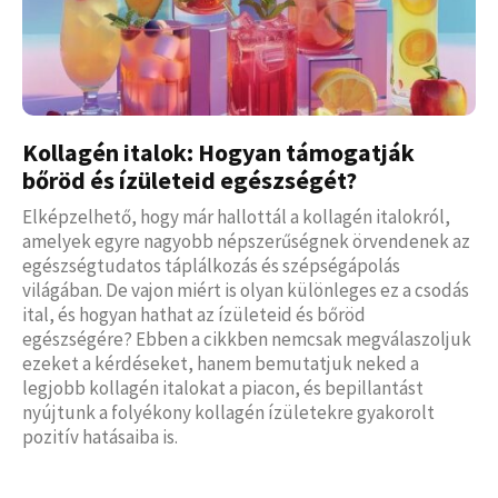
Kollagén italok: Hogyan támogatják
bőröd és ízületeid egészségét?
Elképzelhető, hogy már hallottál a kollagén italokról,
amelyek egyre nagyobb népszerűségnek örvendenek az
egészségtudatos táplálkozás és szépségápolás
világában. De vajon miért is olyan különleges ez a csodás
ital, és hogyan hathat az ízületeid és bőröd
egészségére? Ebben a cikkben nemcsak megválaszoljuk
ezeket a kérdéseket, hanem bemutatjuk neked a
legjobb kollagén italokat a piacon, és bepillantást
nyújtunk a folyékony kollagén ízületekre gyakorolt
pozitív hatásaiba is.