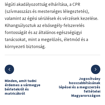
légúti akadályozottság elhárítása, a CPR
(szívmasszázs és mesterséges lélegeztetés),
valamint az égési sérülések és vérzések kezelése.
Kihangsúlyoztuk az elsősegély-felszerelés
fontosságát és az általános egészségügyi
tanácsokat, mint a megelőzés, életmód és a
környezeti biztonság.
Jogosítvány
Minden, amit tudni
hosszabbításának
érdemes a vármegye
lépései és a megszerzés
bérletekről és
feltételei
matricákról
Magyarországon