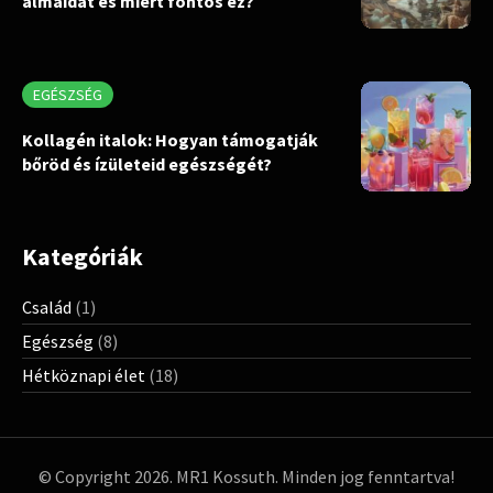
álmaidat és miért fontos ez?
EGÉSZSÉG
Kollagén italok: Hogyan támogatják
bőröd és ízületeid egészségét?
Kategóriák
Család
(1)
Egészség
(8)
Hétköznapi élet
(18)
© Copyright 2026. MR1 Kossuth. Minden jog fenntartva!