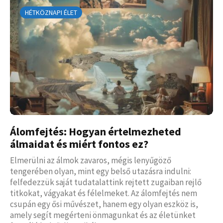
HÉTKÖZNAPI ÉLET
Álomfejtés: Hogyan értelmezheted
álmaidat és miért fontos ez?
Elmerülni az álmok zavaros, mégis lenyűgöző
tengerében olyan, mint egy belső utazásra indulni:
felfedezzük saját tudatalattink rejtett zugaiban rejlő
titkokat, vágyakat és félelmeket. Az álomfejtés nem
csupán egy ősi művészet, hanem egy olyan eszköz is,
amely segít megérteni önmagunkat és az életünket