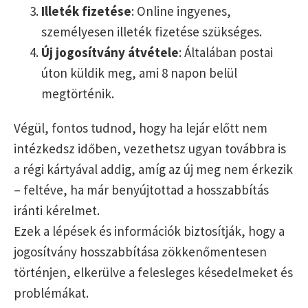
Illeték fizetése
: Online ingyenes,
személyesen illeték fizetése szükséges.
Új jogosítvány átvétele
: Általában postai
úton küldik meg, ami 8 napon belül
megtörténik.
Végül, fontos tudnod, hogy ha lejár előtt nem
intézkedsz időben, vezethetsz ugyan továbbra is
a régi kártyával addig, amíg az új meg nem érkezik
– feltéve, ha már benyújtottad a hosszabbítás
iránti kérelmet.
Ezek a lépések és információk biztosítják, hogy a
jogosítvány hosszabbítása zökkenőmentesen
történjen, elkerülve a felesleges késedelmeket és
problémákat.