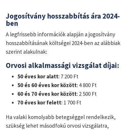
Jogosítvány hosszabbítás ára 2024-
ben
A legfrissebb információk alapján a jogosítvány
hosszabbításának költségei 2024-ben az alábbiak
szerint alakulnak:
Orvosi alkalmassági vizsgálat díjai:
50 éves kor alatt
: 7 200 Ft
50 és 60 éves kor között
: 4 800 Ft
60 és 70 éves kor között
: 2 500 Ft
70 éves kor felett
: 1 700 Ft
Ha valaki komolyabb betegséggel rendelkezik,
szükség lehet másodfokú orvosi vizsgálatra,