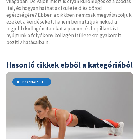
világában. De vajon miért is olyan különleges ez a csodás
ital, és hogyan hathat az ízületeid és bőröd
egészségére? Ebben a cikkben nemcsak megválaszoljuk
ezeket a kérdéseket, hanem bemutatjuk neked a
legjobb kollagén italokat a piacon, és bepillantást
nyújtunk a folyékony kollagén ízületekre gyakorolt
pozitív hatásaiba is.
Hasonló cikkek ebből a kategóriából
HÉTKÖZNAPI ÉLET