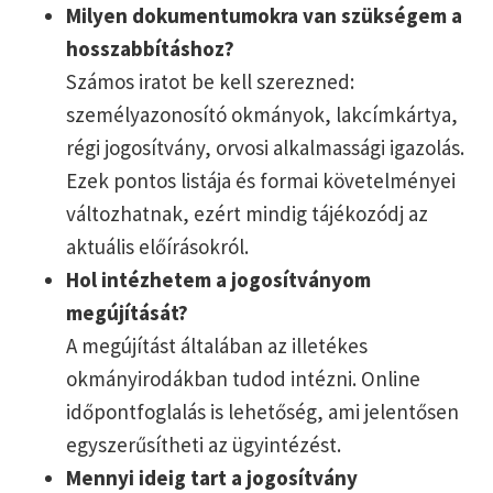
Milyen dokumentumokra van szükségem a
hosszabbításhoz?
Számos iratot be kell szerezned:
személyazonosító okmányok, lakcímkártya,
régi jogosítvány, orvosi alkalmassági igazolás.
Ezek pontos listája és formai követelményei
változhatnak, ezért mindig tájékozódj az
aktuális előírásokról.
Hol intézhetem a jogosítványom
megújítását?
A megújítást általában az illetékes
okmányirodákban tudod intézni. Online
időpontfoglalás is lehetőség, ami jelentősen
egyszerűsítheti az ügyintézést.
Mennyi ideig tart a jogosítvány