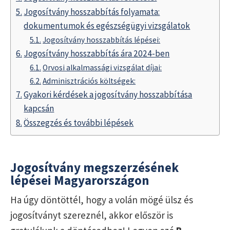
Jogosítvány hosszabbítás folyamata:
dokumentumok és egészségügyi vizsgálatok
Jogosítvány hosszabbítás lépései:
Jogosítvány hosszabbítás ára 2024-ben
Orvosi alkalmassági vizsgálat díjai:
Adminisztrációs költségek:
Gyakori kérdések a jogosítvány hosszabbítása
kapcsán
Összegzés és további lépések
Jogosítvány megszerzésének
lépései Magyarországon
Ha úgy döntöttél, hogy a volán mögé ülsz és
jogosítványt szereznél, akkor először is