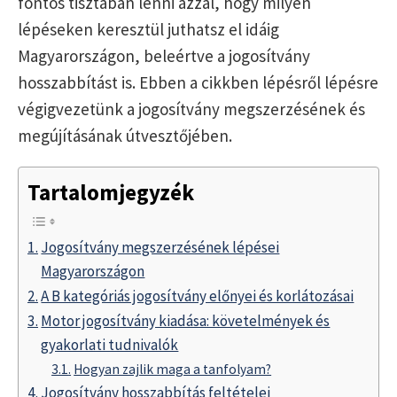
fontos tisztában lenni azzal, hogy milyen
lépéseken keresztül juthatsz el idáig
Magyarországon, beleértve a jogosítvány
hosszabbítást is. Ebben a cikkben lépésről lépésre
végigvezetünk a jogosítvány megszerzésének és
megújításának útvesztőjében.
Tartalomjegyzék
Jogosítvány megszerzésének lépései
Magyarországon
A B kategóriás jogosítvány előnyei és korlátozásai
Motor jogosítvány kiadása: követelmények és
gyakorlati tudnivalók
Hogyan zajlik maga a tanfolyam?
Jogosítvány hosszabbítás feltételei