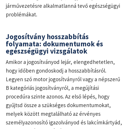
járművezetésre alkalmatlanná tevő egészségügyi
problémákat.
Jogosítvány hosszabbítás
folyamata: dokumentumok és
egészségügyi vizsgálatok
Amikor a jogosítványod lejár, elengedhetetlen,
hogy időben gondoskodj a hosszabbításról.
Legyen szó motor jogosítványról vagy a népszerű
B kategóriás jogosítványról, a megújítási
procedúra szinte azonos. Az első lépés, hogy
gyűjtsd össze a szükséges dokumentumokat,
melyek között megtalálható az érvényes
személyazonosító igazolványod és lakcímkártyád,