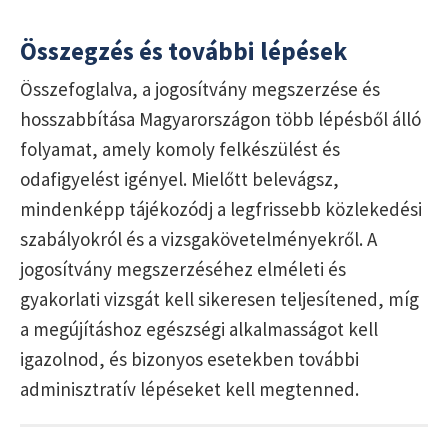
Összegzés és további lépések
Összefoglalva, a jogosítvány megszerzése és
hosszabbítása Magyarországon több lépésből álló
folyamat, amely komoly felkészülést és
odafigyelést igényel. Mielőtt belevágsz,
mindenképp tájékozódj a legfrissebb közlekedési
szabályokról és a vizsgakövetelményekről. A
jogosítvány megszerzéséhez elméleti és
gyakorlati vizsgát kell sikeresen teljesítened, míg
a megújításhoz egészségi alkalmasságot kell
igazolnod, és bizonyos esetekben további
adminisztratív lépéseket kell megtenned.